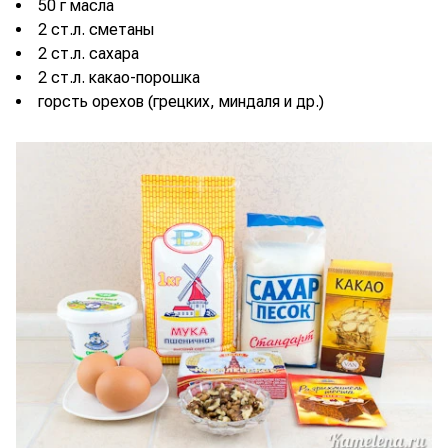
50 г масла
2 ст.л. сметаны
2 ст.л. сахара
2 ст.л. какао-порошка
горсть орехов (грецких, миндаля и др.)