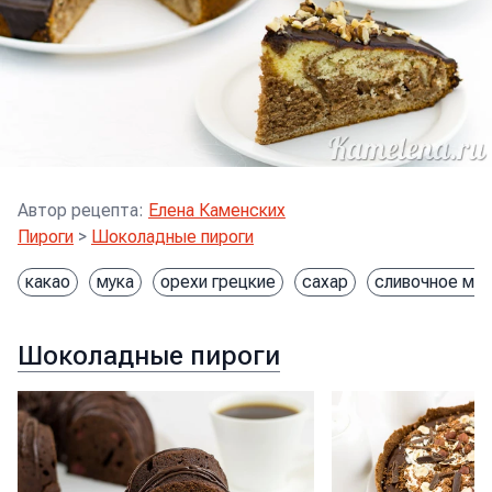
Автор рецепта
:
Елена Каменских
Пироги
>
Шоколадные пироги
какао
мука
орехи грецкие
сахар
сливочное ма
Шоколадные пироги