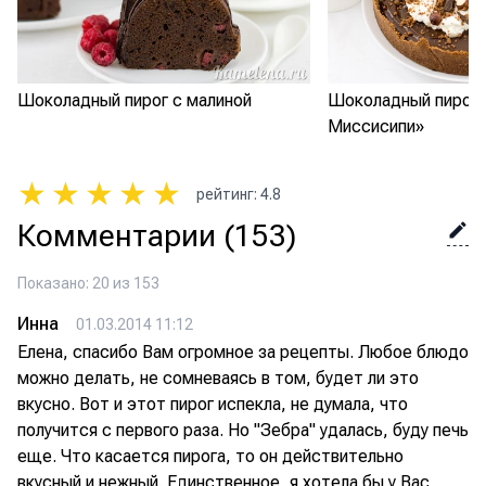
Шоколадный пирог с малиной
Шоколадный пирог 
Миссисипи»
★
★
★
★
★
рейтинг
:
4.8
Комментарии
(153)
Показано: 20 из 153
Инна
01.03.2014 11:12
Елена, спасибо Вам огромное за рецепты. Любое блюдо
можно делать, не сомневаясь в том, будет ли это
вкусно. Вот и этот пирог испекла, не думала, что
получится с первого раза. Но "Зебра" удалась, буду печь
еще. Что касается пирога, то он действительно
вкусный и нежный. Единственное, я хотела бы у Вас