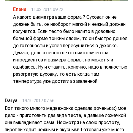
Елена
11.03.2014 09:22
А какого диаметра ваша форма ? Суховат он не
должен быть, он наоборот мягкий и нежный должен
получится. Если тесто было налито в довольно
большой форме тонким слоем, то он быстро дошел
до готовности и успел пересушиться в духовке.
Думаю, дело в несоответствии количества
ингредиентов и размера формы, но может я и
ошибаюсь. Ну и ставить, конечно, надо в полностью
разогретую духовку, то есть когда там
температура уже достигла заявленной.
Darya
19.10.2017 07:56
Вот такого милого медвежонка сделала доченька:) мое
дело - приготовить два вида теста, а дальше ложечкой
она выкладывает сама. Несмотря на свою простоту,
пирог выходит нежным и вкусным! Готовили уже много