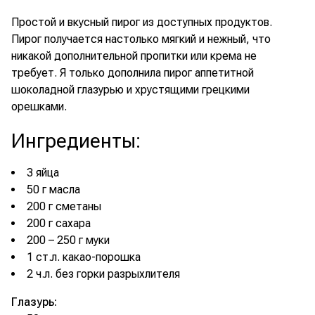
Простой и вкусный пирог из доступных продуктов.
Пирог получается настолько мягкий и нежный, что
никакой дополнительной пропитки или крема не
требует. Я только дополнила пирог аппетитной
шоколадной глазурью и хрустящими грецкими
орешками.
Ингредиенты
:
3 яйца
50 г масла
200 г сметаны
200 г сахара
200 – 250 г муки
1 ст.л. какао-порошка
2 ч.л. без горки разрыхлителя
Глазурь: