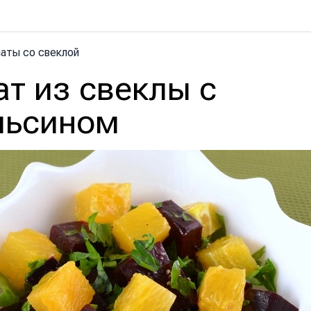
аты со свеклой
т из свеклы с
льсином