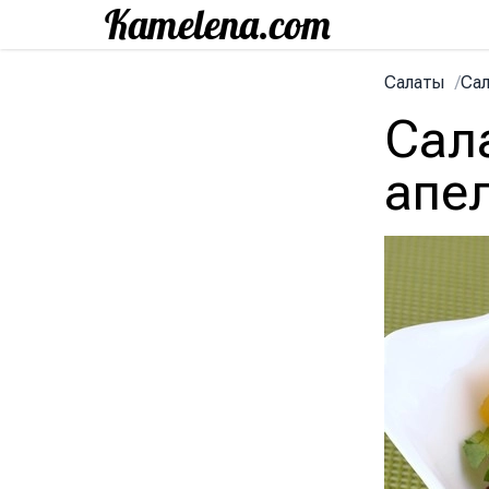
Салаты
/
Сал
Сала
апе