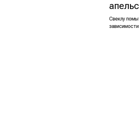
апель
Свеклу помыт
зависимости