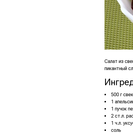
Салат из св
пикантный сл
Ингре
500 г све
1 апельси
1 пучок п
2 ст.л. р
1 ч.л. укс
соль