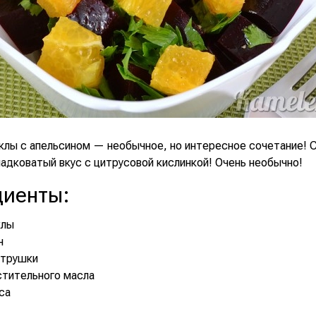
еклы с апельсином — необычное, но интересное сочетание! 
адковатый вкус с цитрусовой кислинкой! Очень необычно!
диенты
:
клы
н
етрушки
астительного масла
уса