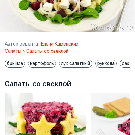
Автор рецепта
:
Елена Каменских
Салаты
>
Салаты со свеклой
брынза
картофель
лук салатный
руккола
сахар
Салаты со свеклой