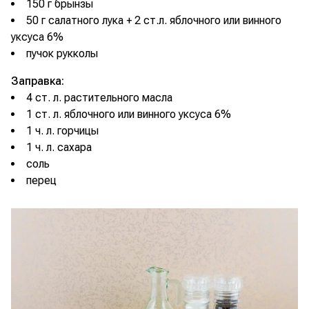
150 г брынзы
50 г салатного лука + 2 ст.л. яблочного или винного
уксуса 6%
пучок рукколы
Заправка:
4 ст. л. растительного масла
1 ст. л. яблочного или винного уксуса 6%
1 ч. л. горчицы
1 ч. л. сахара
соль
перец