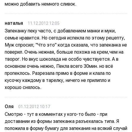
можно добавить немного сливок.
наталья
11.12.2012 12:05
Запеканку пеку часто, с добавлением манки и муки,
семье нравится. Но сегодня испекла по этому рецепту,
Муж спросил; "Что это" когда сказала, что запеканка не
поверил. Очень нежная, больше похожа на крем,чем на
творог. Но вкус шоколада не особо чувствуется. А в
основном очень нежно, Пекла всего 30мин. но всё
пропеклось. Разрезала прямо в форме и клала по
кусочку каждому в тарелку, ничего не прилипло и
хорошо снялось.
Оля
01.12.2012 10:17
Смотрю - тут в комментах у кого-то было - при
доставании из формы запеканка разъехалась типа. Я
положила в форму бумагу для запекания на всякий случай