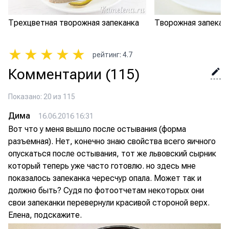
Трехцветная творожная запеканка
Творожная запекан
★
★
★
★
★
рейтинг
:
4.7
Комментарии
(115)
Показано: 20 из 115
Дима
16.06.2016 16:31
Вот что у меня вышло после остывания (форма
разъемная). Нет, конечно знаю свойства всего яичного
опускаться после остывания, тот же львовский сырник
который теперь уже часто готовлю. но здесь мне
показалось запеканка чересчур опала. Может так и
должно быть? Судя по фотоотчетам некоторых они
свои запеканки перевернули красивой стороной верх.
Елена, подскажите.