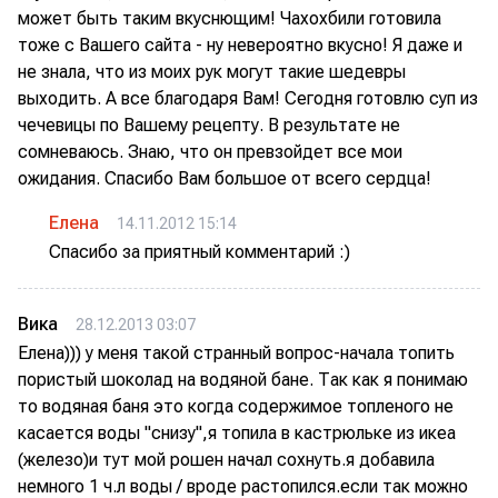
может быть таким вкуснющим! Чахохбили готовила
тоже с Вашего сайта - ну невероятно вкусно! Я даже и
не знала, что из моих рук могут такие шедевры
выходить. А все благодаря Вам! Сегодня готовлю суп из
чечевицы по Вашему рецепту. В результате не
сомневаюсь. Знаю, что он превзойдет все мои
ожидания. Спасибо Вам большое от всего сердца!
Елена
14.11.2012 15:14
Спасибо за приятный комментарий :)
Вика
28.12.2013 03:07
Елена))) у меня такой странный вопрос-начала топить
пористый шоколад на водяной бане. Так как я понимаю
то водяная баня это когда содержимое топленого не
касается воды "снизу",я топила в кастрюльке из икеа
(железо)и тут мой рошен начал сохнуть.я добавила
немного 1 ч.л воды / вроде растопился.если так можно