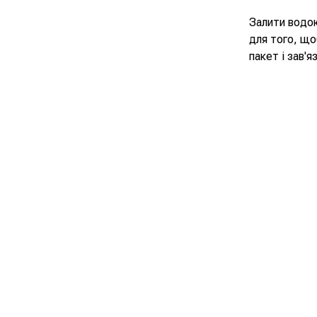
Залити водою
для того, що
пакет і зав'я