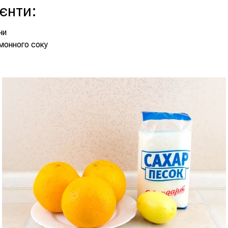
ієнти
:
ни
имонного соку