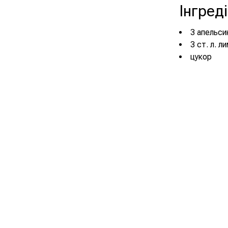
Інгред
3 апельси
3 ст. л. л
цукор