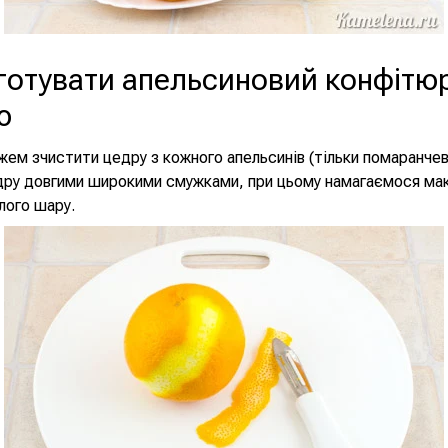
готувати апельсиновий конфітюр
ю
ем зчистити цедру з кожного апельсинів (тільки помаранчев
дру довгими широкими смужками, при цьому намагаємося ма
лого шару.