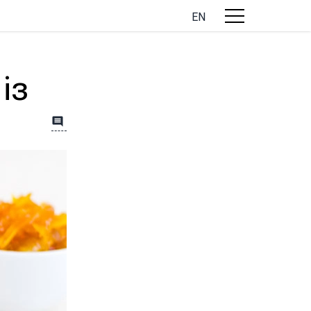
EN
із