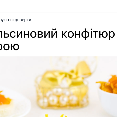
руктові десерти
льсиновий конфітюр 
рою