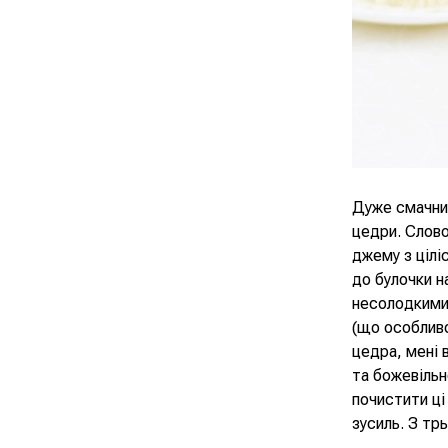
Дуже смачний
цедри. Слово
джему з цілі
до булочки н
несолодкими 
(що особливо
цедра, мені 
та божевільн
почистити ці
зусиль. З тр