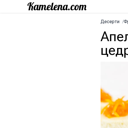
Десерти
/
Ф
Апе
цед