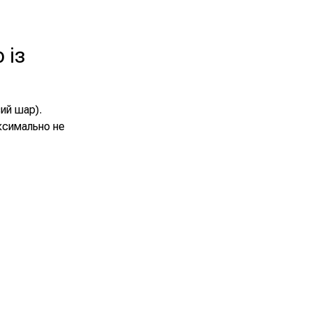
 із
ий шар).
ксимально не