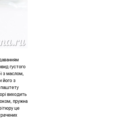
одаванням
овид густого
і з маслом,
и його з
о паштету
юрі виходить
соком, пружна
фітюру це
трачених