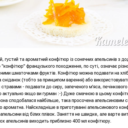
, густий та ароматний конфітюр із сонячних апельсинів з д
 "конфітюр" французького походження, по суті, означає різн
сними шматочками фруктів. Конфітюр можна подавати на хліб
а сніданок (тобто за принципом варення) або використовуват
стравами - подавати до сиру, запеченого м'яса, печінковог
 актуально якщо ви гурман :-) Дуже смачною в цьому конфіт
вона сподобалася найбільше, така просочена апельсиновим 
о ароматна. Найскладніше в приготуванні апельсинового кон
 апельсини від білих плівок. Заняття не швидке, але варте ви
ьох апельсинів виходить приблизно 400 мл конфітюру.