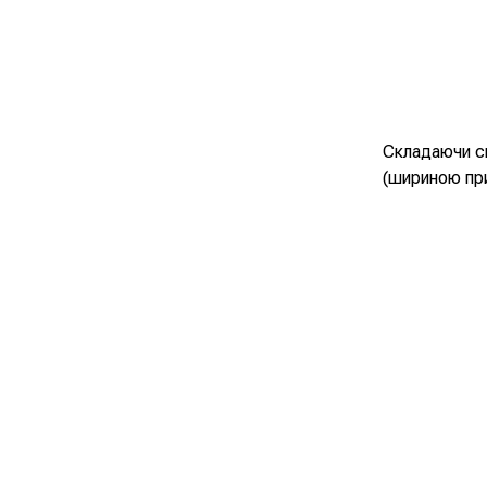
Складаючи см
(шириною при