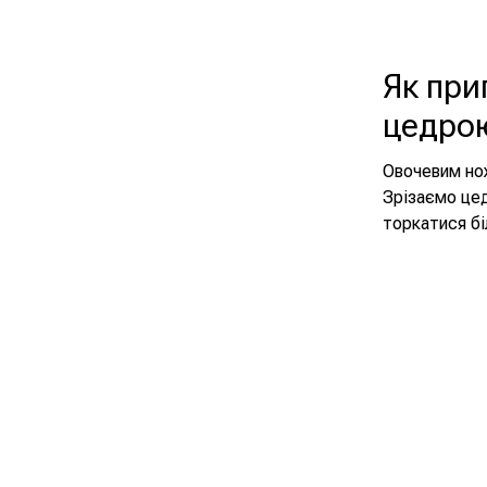
Як при
цедро
Овочевим нож
Зрізаємо це
торкатися бі