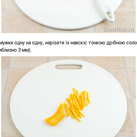
ужки одну на одну, нарізати їх навскіс тонкою дрібною со
близно 3 мм).