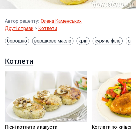
Автор рецепту
:
Олена Каменських
Другі страви
>
Котлети
борошно
вершкове масло
кріп
куряче філе
сир
Котлети
Пісні котлети з капусти
Котлети по-київськ