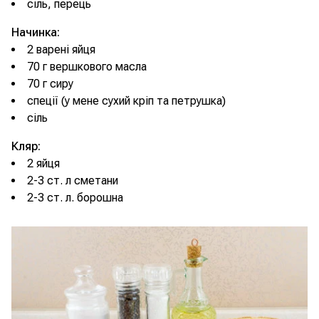
сіль, перець
Начинка:
2 варені яйця
70 г вершкового масла
70 г сиру
спеції (у мене сухий кріп та петрушка)
сіль
Кляр:
2 яйця
2-3 ст. л сметани
2-3 ст. л. борошна