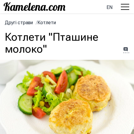
EN
Другі страви
/
Котлети
Котлети "Пташине
молоко"