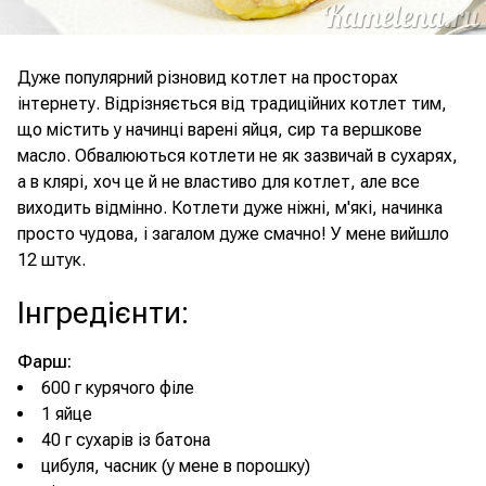
Дуже популярний різновид котлет на просторах
інтернету. Відрізняється від традиційних котлет тим,
що містить у начинці варені яйця, сир та вершкове
масло. Обвалюються котлети не як зазвичай в сухарях,
а в клярі, хоч це й не властиво для котлет, але все
виходить відмінно. Котлети дуже ніжні, м'які, начинка
просто чудова, і загалом дуже смачно! У мене вийшло
12 штук.
Інгредієнти
:
Фарш:
600 г курячого філе
1 яйце
40 г сухарів із батона
цибуля, часник (у мене в порошку)