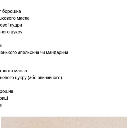
 г борошна
шкового масла
рової пудри
ьного цукру
лі
енького апельсина чи мандарина
кового масла
чневого цукру (або звичайного)
борошна
ориці
лі