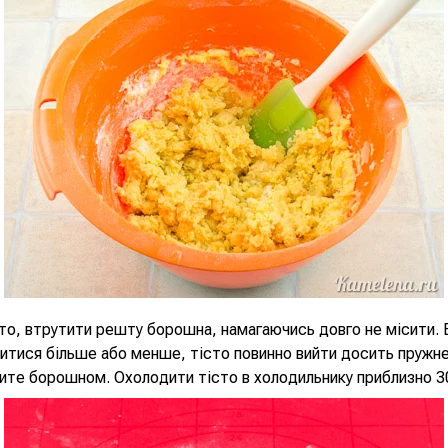
то, втрутити решту борошна, намагаючись довго не місити.
тися більше або менше, тісто повинно вийти досить пружне,
бите борошном. Охолодити тісто в холодильнику приблизно 3