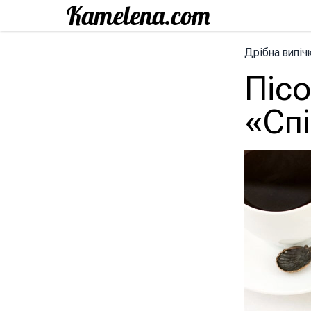
Дрібна випіч
Піс
«Сп