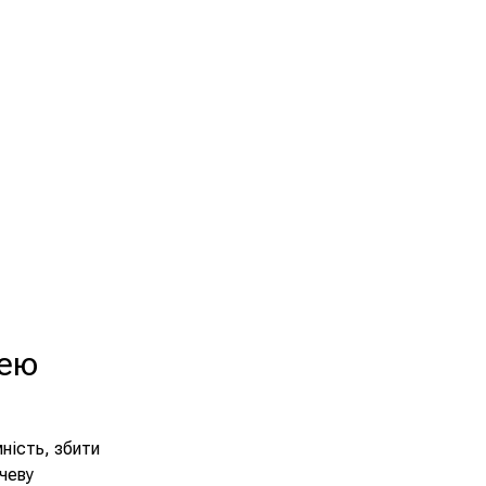
цею
мність, збити
чеву