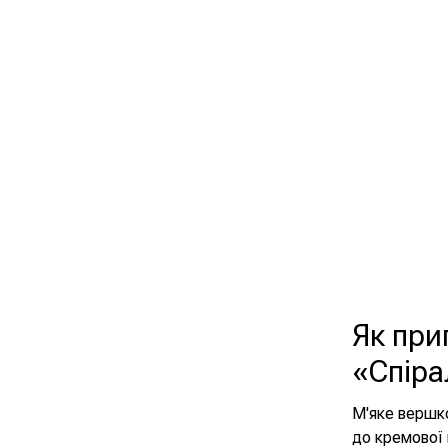
Як при
«Спіра
М'яке вершко
до кремової 