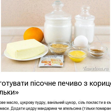
готувати пісочне печиво з кори
льки»
ве масло, цукрову пудру, ванільний цукор, сіль покласти в є
маси. Додати цедру мандарина чи апельсина (тільки помаран