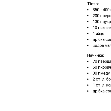
Тісто:
350 - 400
200 г вер
130 г цук
10 г ваніл
1 яйце
дрібка со
цедра мал
Начинка:
70 г верш
50 г кори
30 г меду
2 ст. л. 
1 ст. л. к
дрібка со