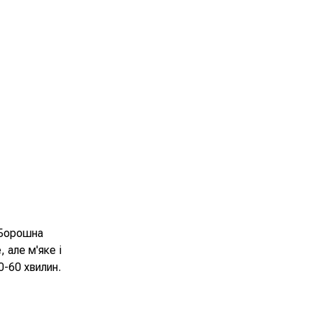
 Борошна
 але м'яке і
0-60 хвилин.