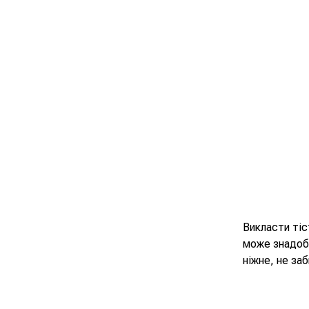
Викласти тіс
може знадоби
ніжне, не за