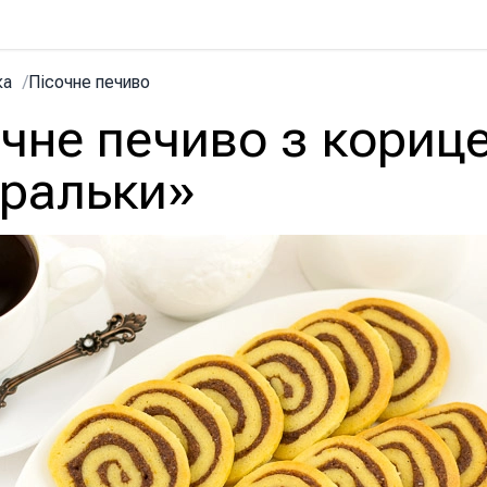
ка
/
Пісочне печиво
очне печиво з кориц
іральки»