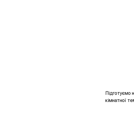
Підготуємо н
кімнатної те