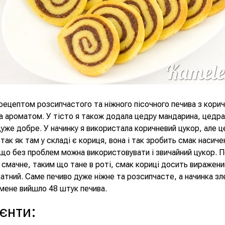
 рецептом розсипчастого та ніжного пісочного печива з кори
 ароматом. У тісто я також додала цедру мандарина, цедра
уже добре. У начинку я використала коричневий цукор, але ц
так як там у складі є кориця, вона і так зробить смак насиче
що без проблем можна використовувати і звичайний цукор. 
смачне, таким що тане в роті, смак кориці досить виражени
ікатний. Саме печиво дуже ніжне та розсипчасте, а начинка зл
 мене вийшло 48 штук печива.
ієнти
: