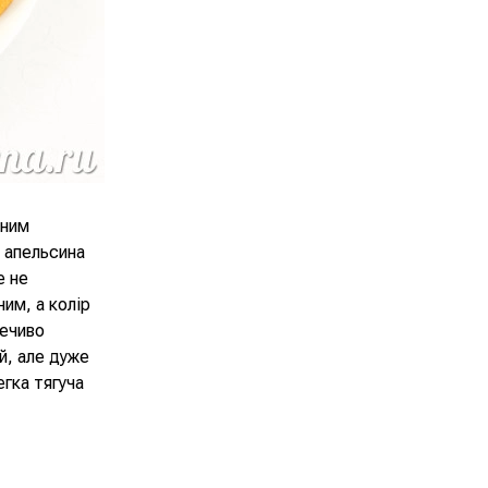
чним
 апельсина
е не
ним, а колір
Печиво
й, але дуже
егка тягуча