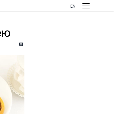
EN
ею