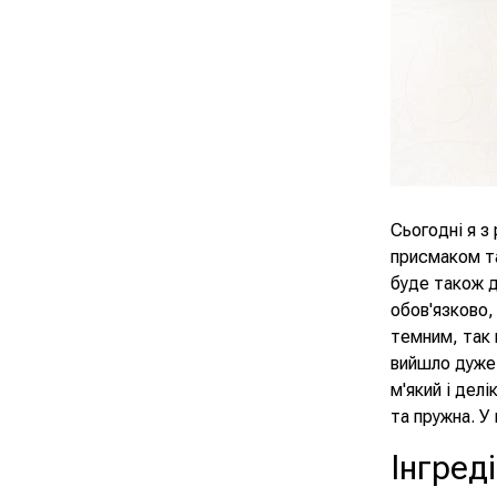
Сьогодні я з
присмаком та
буде також д
обов'язково, 
темним, так 
вийшло дуже 
м'який і дел
та пружна. У
Інгред