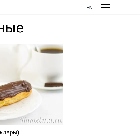
EN
ные
клеры)