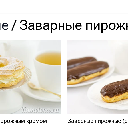
ые
/
Заварные пирож
творожным кремом
Заварные пирожные (э