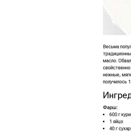
Весьма попу
традиционных
масло. Обвал
свойственно 
нежные, мягк
получилось 1
Ингре
Фарш:
600 г кур
1 яйцо
40 г суха