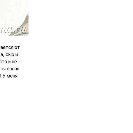
чается от
а, сыр и
это и не
еты очень
! У меня