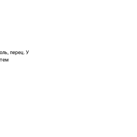
оль, перец. У
атем