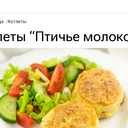
да
/
Котлеты
леты “Птичье молок