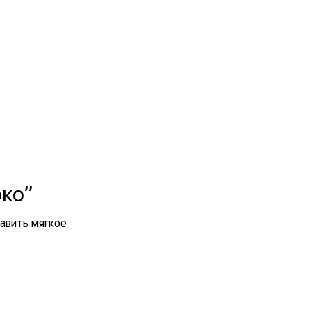
око”
бавить мягкое