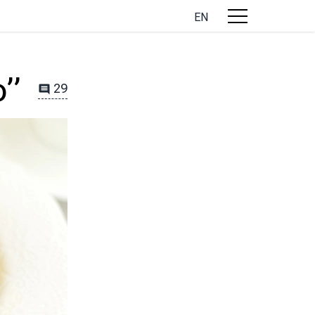
EN
о”
29