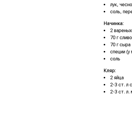
лук, чесн
соль, пер
Начинка:
2 вареных
70 г слив
70 г сыра
специи (у
соль
Кляр:
2 яйца
2-3 ст. л
2-3 ст. л.