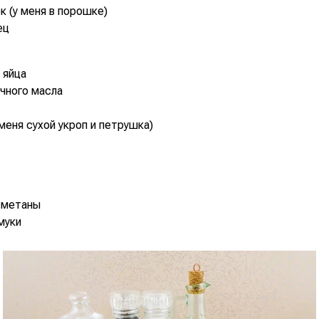
ок (у меня в порошке)
ец
 яйца
очного масла
 меня сухой укроп и петрушка)
 сметаны
 муки