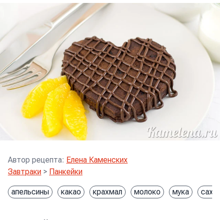
Автор рецепта
:
Елена Каменских
Завтраки
>
Панкейки
апельсины
какао
крахмал
молоко
мука
саха