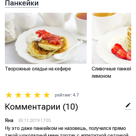
Панкейки
Творожные оладьи на кефире
Сливочные панкейки
лимоном
★
★
★
★
★
рейтинг
:
4.7
Комментарии
(10)
Яна
30.11.2019 17:05
Ну это даже панкейком не назовешь, получился прямо
такой шоколадный мини тортик с аппетитной сеточкой