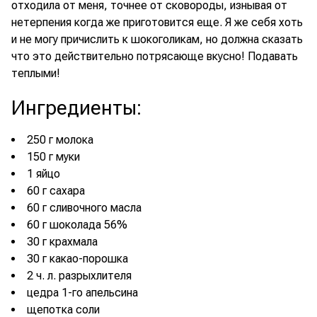
отходила от меня, точнее от сковороды, изнывая от
нетерпения когда же приготовится еще. Я же себя хоть
и не могу причислить к шокоголикам, но должна сказать
что это действительно потрясающе вкусно! Подавать
теплыми!
Ингредиенты
:
250 г молока
150 г муки
1 яйцо
60 г сахара
60 г сливочного масла
60 г шоколада 56%
30 г крахмала
30 г какао-порошка
2 ч. л. разрыхлителя
цедра 1-го апельсина
щепотка соли