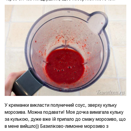
У креманки викласти полуничний соус, зверху кульку
морозива. Можна подавати! Моя дочка вимагала кульку
за кулькою, дуже вже їй припало до смаку морозиво, що
в мене вийшло)) Базиліково-лимонне морозиво з