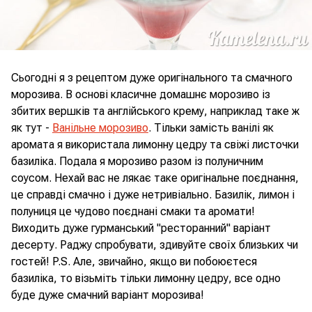
Сьогодні я з рецептом дуже оригінального та смачного
морозива. В основі класичне домашнє морозиво із
збитих вершків та англійського крему, наприклад таке ж
як тут -
Ванільне морозиво
. Тільки замість ванілі як
аромата я використала лимонну цедру та свіжі листочки
базиліка. Подала я морозиво разом із полуничним
соусом. Нехай вас не лякає таке оригінальне поєднання,
це справді смачно і дуже нетривіально. Базилік, лимон і
полуниця це чудово поєднані смаки та аромати!
Виходить дуже гурманський "ресторанний" варіант
десерту. Раджу спробувати, здивуйте своїх близьких чи
гостей! P.S. Але, звичайно, якщо ви побоюєтеся
базиліка, то візьміть тільки лимонну цедру, все одно
буде дуже смачний варіант морозива!