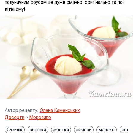
полуничним соусом це дуже смачно, оригінально та по-
літньому!
Автор рецепту
:
Олена Каменських
Десерти
>
Морозиво
базилік
вершки
жовтки
лимони
молоко
полу