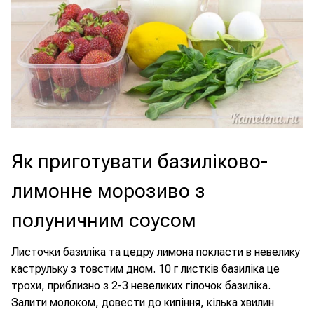
Як приготувати базиліково-
лимонне морозиво з
полуничним соусом
Листочки базиліка та цедру лимона покласти в невелику
каструльку з товстим дном. 10 г листків базиліка це
трохи, приблизно з 2-3 невеликих гілочок базиліка.
Залити молоком, довести до кипіння, кілька хвилин