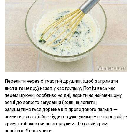
Перелити через сітчастий друшляк (щоб затримати
листя та цедру) назад у каструльку. Потім весь час
перемішуючи, особливо на дні, варити на найменшому
вогні до легкого загусання (коли на лопатці
залишатиметься доріжка від проведеного пальця —
значить готово). Але будьте дуже уважні – не перегрійте
крем, щоб жовтки не згорнулися. Готовий крем
повністю (!) остудити.