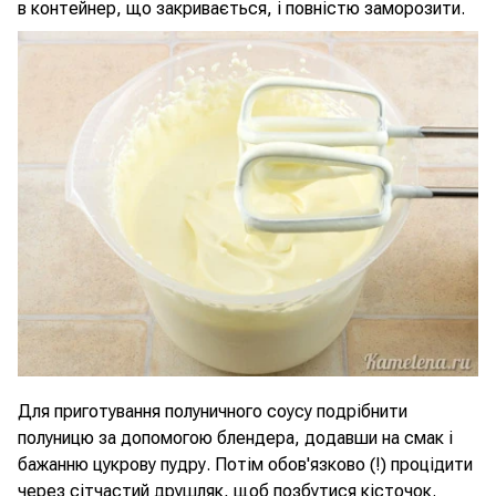
в контейнер, що закривається, і повністю заморозити.
Для приготування полуничного соусу подрібнити
полуницю за допомогою блендера, додавши на смак і
бажанню цукрову пудру. Потім обов'язково (!) процідити
через сітчастий друшляк, щоб позбутися кісточок.