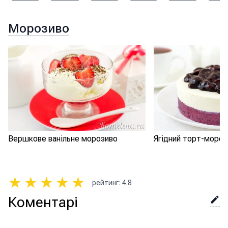
Морозиво
Вершкове ванільне морозиво
Ягідний торт-мороз
★
★
★
★
★
рейтинг
:
4.8
Коментарі