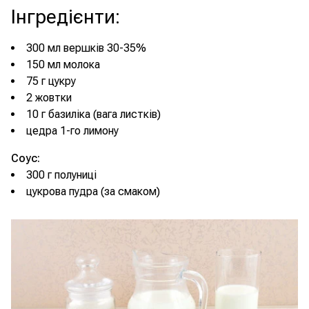
Інгредієнти
:
300 мл вершків 30-35%
150 мл молока
75 г цукру
2 жовтки
10 г базиліка (вага листків)
цедра 1-го лимону
Соус:
300 г полуниці
цукрова пудра (за смаком)