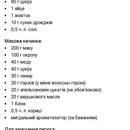
80 г цукру
1 яйце
1 жовток
10 г сухих дріжджів
0,5 ч. л. солі
Макова начинка:
200 г маку
100 г окропу
40 г меду
40 г цукру
30 г ізюму
30 г горіхів (у мене волоські горіхи)
20 г апельсинових цукатів (не обов'язково)
20 г вершкового масла
1 білок
0,5 ч. л. кориці
мигдальний ароматизатор (за бажанням)
Для змащення пирога: