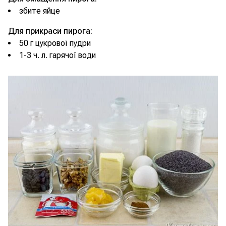
збите яйце
Для прикраси пирога:
50 г цукрової пудри
1-3 ч. л. гарячої води