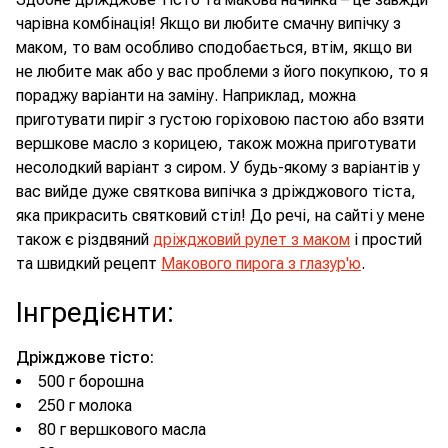
чарівна комбінація! Якщо ви любите смачну випічку з
маком, то вам особливо сподобається, втім, якщо ви
не любите мак або у вас проблеми з його покупкою, то я
пораджу варіанти на заміну. Наприклад, можна
приготувати пиріг з густою горіховою пастою або взяти
вершкове масло з корицею, також можна приготувати
несолодкий варіант з сиром. У будь-якому з варіантів у
вас вийде дуже святкова випічка з дріжджового тіста,
яка прикрасить святковий стіл! До речі, на сайті у мене
також є різдвяний
дріжджовий рулет з маком
і простий
та швидкий рецепт
Макового пирога з глазур'ю
.
Інгредієнти
:
Дріжджове тісто:
500 г борошна
250 г молока
80 г вершкового масла