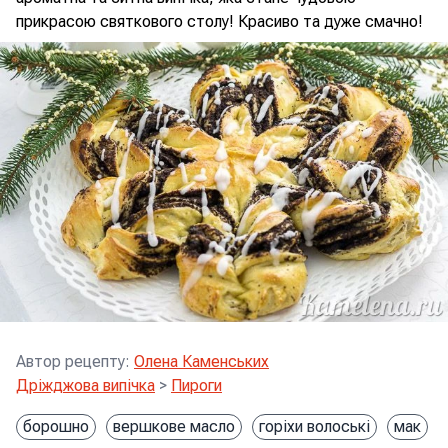
прикрасою святкового столу! Красиво та дуже смачно!
Автор рецепту
:
Олена Каменських
Дріжджова випічка
>
Пироги
борошно
вершкове масло
горіхи волоські
мак