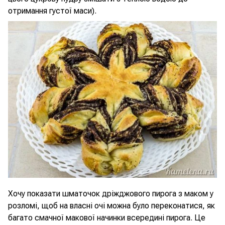
отримання густої маси).
Хочу показати шматочок дріжджового пирога з маком у
розломі, щоб на власні очі можна було переконатися, як
багато смачної макової начинки всередині пирога. Це