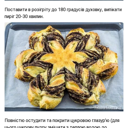
Поставити в розігріту до 180 градусів духовку, випікати
пиріг 20-30 хвилин.
Повністю остудити та покрити цукровою глазур'ю (для
цього цукрову пудру змішати з теплою водою до