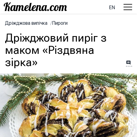
EN
Дріжджова випічка
/
Пироги
Дріжджовий пиріг з
маком «Різдвяна
зірка»