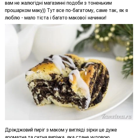
вам не жалюгідні магазинні подоби з тоненьким
прошарком маку)) Тут все по-багатому, саме так, як я
люблю - мало тіста і багато макової начинки!
Дріжджовий пиріг з маком у вигляді зірки це дуже
ароматна та ситна випічка, яка стане чудовою