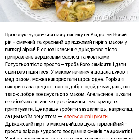
Пропоную чудову святкову випічку на Різдво чи Новий
рік – смачний та красивий дріжджовий пиріг з маком у
вигляді зірки! В основі класичне дріжджове тісто,
приправлене вершковим маслом та жовтками.
Готується тісто просто – треба його замісити і дати
один раз піднятися. У макову начинку я додала цукор і
мед разом, можна використати щось одне. Горіхи я
використала грецькі, також добре підійде мигдаль, він
також добре поєднується з маком. Апельсинові цукати
не обов'язкові, але якщо є бажання і час краще їх
приготувати. Це краще зробити заздалегідь, наприклад,
за цим моїм рецептом —
Апельсинові цукати
.
Дріжджовий пиріг з маком вийшов дуже гармонійний -
просто взірець чудового поєднання смаків та ароматів!
Здобне дріжджове тісто та макова начинка – це завжди