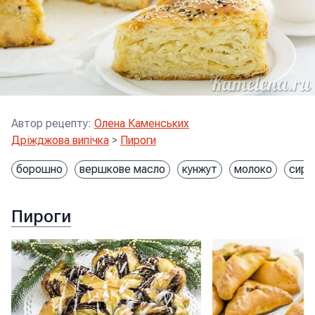
Автор рецепту
:
Олена Каменських
Дріжджова випічка
>
Пироги
борошно
вершкове масло
кунжут
молоко
сир
Пироги