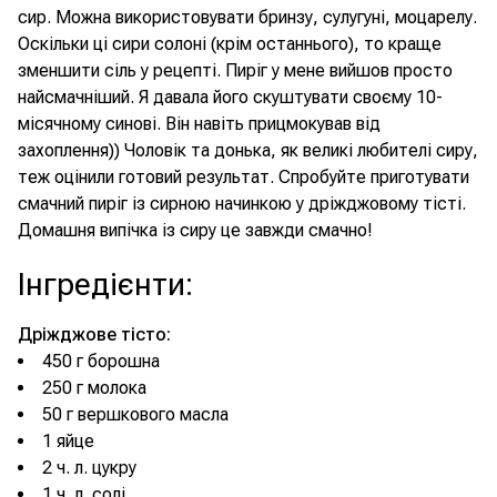
сир. Можна використовувати бринзу, сулугуні, моцарелу.
Оскільки ці сири солоні (крім останнього), то краще
зменшити сіль у рецепті. Пиріг у мене вийшов просто
найсмачніший. Я давала його скуштувати своєму 10-
місячному синові. Він навіть прицмокував від
захоплення)) Чоловік та донька, як великі любителі сиру,
теж оцінили готовий результат. Спробуйте приготувати
смачний пиріг із сирною начинкою у дріжджовому тісті.
Домашня випічка із сиру це завжди смачно!
Інгредієнти
:
Дріжджове тісто:
450 г борошна
250 г молока
50 г вершкового масла
1 яйце
2 ч. л. цукру
1 ч. л. солі