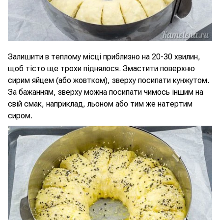
Залишити в теплому місці приблизно на 20-30 хвилин,
щоб тісто ще трохи піднялося. Змастити поверхню
сирим яйцем (або жовтком), зверху посипати кунжутом.
За бажанням, зверху можна посипати чимось іншим на
свій смак, наприклад, льоном або тим же натертим
сиром.