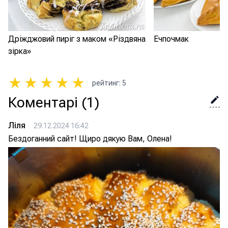
Дріжджовий пиріг з маком «Різдвяна
Ечпочмак
зірка»
★
★
★
★
★
рейтинг
:
5
Коментарі
(1)
Ліля
29.12.2024 16:42
Бездоганний сайт! Щиро дякую Вам, Олена!