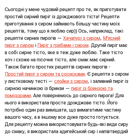
Сьогодні у мене чудовий рецепт про те, як приготувати
простий сирний пиріг із дріжджового тіста! Рецепти
приготування з сиром займають більшу частину моїх
рецептів, тому що я люблю сир)) Ось, наприклад, такі
рецепти сирних пирогів —
Хачапурі з сиром
,
М'ясний
пиріг з сиром
і
Пиріг з грибами і сиром
. Другий пиріг має
в собі сирне тісто, яке я теж дуже люблю. Таке тісто
хоч і схоже на пісочне тісто, але смак має сирний.
Також багато простих рецептів сирних пирогів -
Простий пиріг з сиром та сосисками
. Є рецепти з сиром
у листковому тесті —
слойки з сиром
, і заливний пиріг із
сирною начинкою із бринзи —
пиріг із бринзою та
помідорами
. Але повернемось до сирного пирога! Для
нього я використала просте дріжджове тісто. Його
потрібно один раз вимішати, що вимагатиме частину
вашого часу, а в іншому все дуже просто готується.
Для рецепту можна використовувати будь-які види сиру
до смаку, я використала адигейський сир і напівтвердий