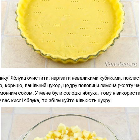
нку. Яблука очистити, нарізати невеликими кубиками, поклас
, корицю, ванільний цукор, цедру половини лимона (жовту ча
монним соком. У мене були солодкі яблука, тому я використа
 вас кислі яблука, то збільшуйте кількість цукру.