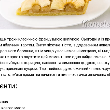
е трохи класичною французькою випічкою. Сьогодні я із пр
 яблучним тартом. Знизу пісочне тісто, з додаванням невел
гдального борошна, втім якщо у вас немає ні мигдалю, ні миг
жете просто опустити цей момент, все одно вийде смачно. 
ізані яблука з корицею, ваніллю та лимонною цедрою, зверху
ук, присипані цукром. Тарт вийшов дуже смачний - ніжно-хру
тісто, м'яка ароматна начинка та ніжні часточки запечених я
ієнти
:
ошна
шкового масла