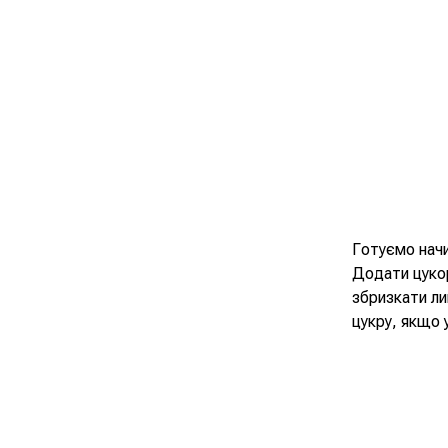
Готуємо начи
Додати цукор
збризкати ли
цукру, якщо у