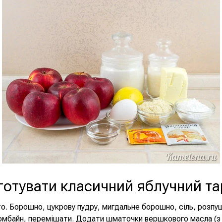
готувати класичний яблучний та
о. Борошно, цукрову пудру, мигдальне борошно, сіль, розпу
комбайн, перемішати. Додати шматочки вершкового масла (з