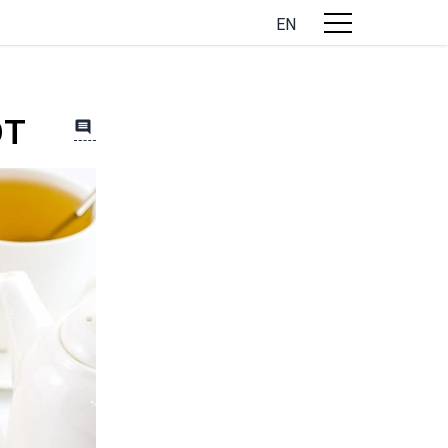
EN
рт