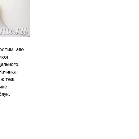
остим, але
икої
дального
Начинка
 ж теж
мке
блук.