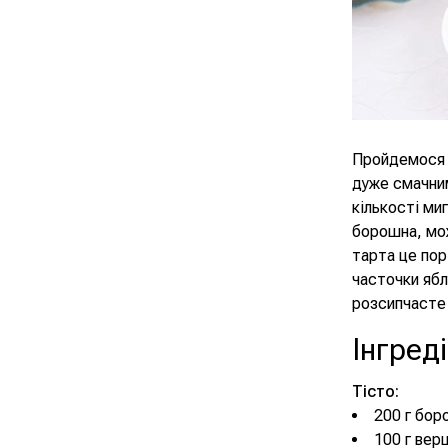
Пройдемося щ
дуже смачним
кількості ми
борошна, мо
тарта це пор
часточки ябл
розсипчасте 
Інгред
Тісто:
200 г бор
100 г вер