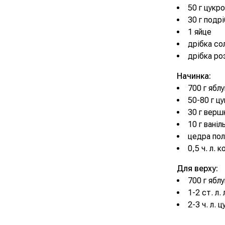
50 г цукр
30 г подр
1 яйце
дрібка со
дрібка ро
Начинка:
700 г яблу
50-80 г цу
30 г верш
10 г ваніл
цедра пол
0,5 ч. л. к
Для верху:
700 г яблу
1-2 ст. л.
2-3 ч. л. ц