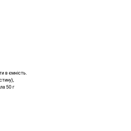
ти в ємність.
стину),
ла 50 г