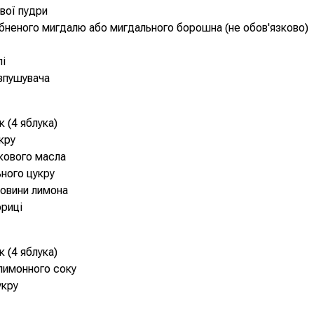
ової пудри
ібненого мигдалю або мигдального борошна (не обов'язково)
лі
зпушувача
к (4 яблука)
кру
кового масла
ьного цукру
овини лимона
ориці
к (4 яблука)
 лимонного соку
укру