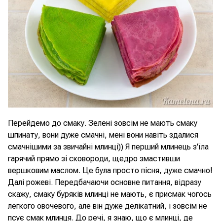
Перейдемо до смаку. Зелені зовсім не мають смаку
шпинату, вони дуже смачні, мені вони навіть здалися
смачнішими за звичайні млинці)) Я перший млинець з'їла
гарячий прямо зі сковороди, щедро змастивши
вершковим маслом. Це була просто пісня, дуже смачно!
Далі рожеві. Передбачаючи основне питання, відразу
скажу, смаку буряків млинці не мають, є присмак чогось
легкого овочевого, але він дуже делікатний, і зовсім не
псує смак млинця. До речі, я знаю, що є млинці, де