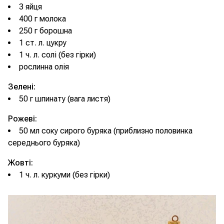
3 яйця
400 г молока
250 г борошна
1 ст. л. цукру
1 ч. л. солі (без гірки)
рослинна олія
Зелені:
50 г шпинату (вага листя)
Рожеві:
50 мл соку сирого буряка (приблизно половинка
середнього буряка)
Жовті:
1 ч. л. куркуми (без гірки)