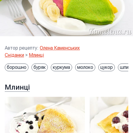
Автор рецепту
:
Олена Каменських
Сніданки
>
Млинці
борошно
буряк
куркума
молоко
цукор
шпин
Млинці