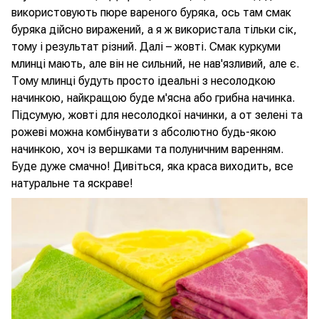
використовують пюре вареного буряка, ось там смак
буряка дійсно виражений, а я ж використала тільки сік,
тому і результат різний. Далі – жовті. Смак куркуми
млинці мають, але він не сильний, не нав'язливий, але є.
Тому млинці будуть просто ідеальні з несолодкою
начинкою, найкращою буде м'ясна або грибна начинка.
Підсумую, жовті для несолодкої начинки, а от зелені та
рожеві можна комбінувати з абсолютно будь-якою
начинкою, хоч із вершками та полуничним варенням.
Буде дуже смачно! Дивіться, яка краса виходить, все
натуральне та яскраве!