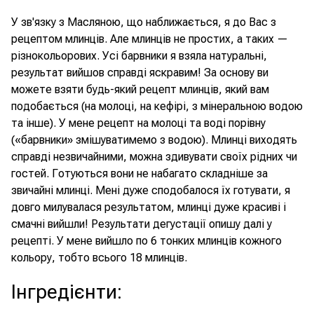
У зв'язку з Масляною, що наближається, я до Вас з
рецептом млинців. Але млинців не простих, а таких —
різнокольорових. Усі барвники я взяла натуральні,
результат вийшов справді яскравим! За основу ви
можете взяти будь-який рецепт млинців, який вам
подобається (на молоці, на кефірі, з мінеральною водою
та інше). У мене рецепт на молоці та воді порівну
(«барвники» змішуватимемо з водою). Млинці виходять
справді незвичайними, можна здивувати своїх рідних чи
гостей. Готуються вони не набагато складніше за
звичайні млинці. Мені дуже сподобалося їх готувати, я
довго милувалася результатом, млинці дуже красиві і
смачні вийшли! Результати дегустації опишу далі у
рецепті. У мене вийшло по 6 тонких млинців кожного
кольору, тобто всього 18 млинців.
Інгредієнти
: