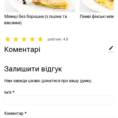
Млинці без борошна (з пшона та
Ліниві фінські млинц
вівсянки)
★
★
★
★
★
рейтинг
:
4.8
Коментарі
Залишити відгук
Нам завжди цікаво дізнатися про вашу думку.
Ім'я
*
Коментар
*