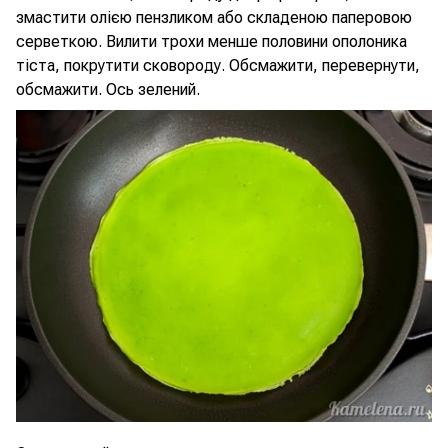
змастити олією пензликом або складеною паперовою
серветкою. Вилити трохи менше половини ополоника
тіста, покрутити сковороду. Обсмажити, перевернути,
обсмажити. Ось зелений.