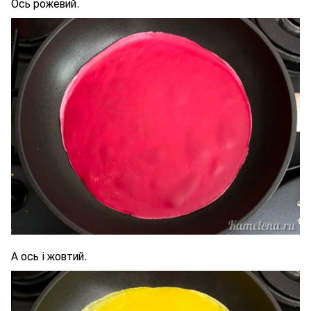
Ось рожевий.
А ось і жовтий.