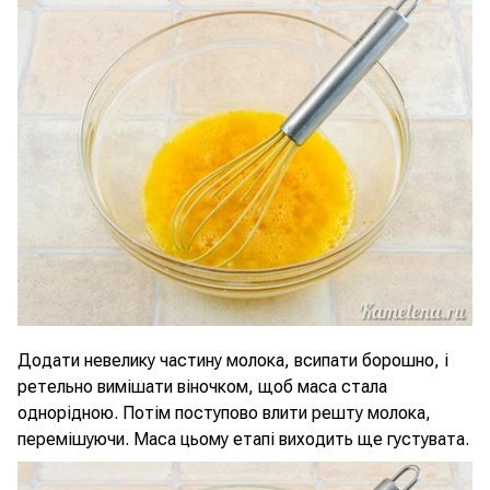
Додати невелику частину молока, всипати борошно, і
ретельно вимішати віночком, щоб маса стала
однорідною. Потім поступово влити решту молока,
перемішуючи. Маса цьому етапі виходить ще густувата.