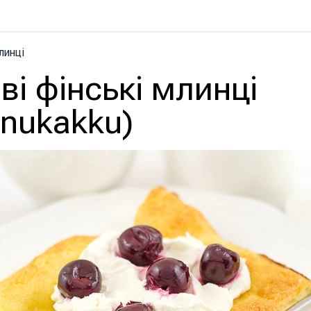
линці
ві фінські млинці
nukakku)