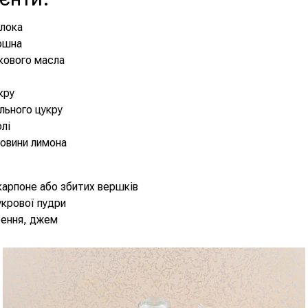
олока
ошна
кового масла
укру
нільного цукру
олі
овини лимона
карпоне або збитих вершків
цукрової пудри
рення, джем