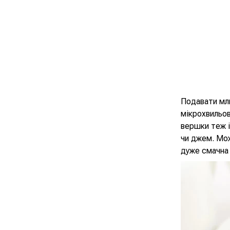
Подавати мли
мікрохвильов
вершки теж і
чи джем. Мож
дуже смачна 