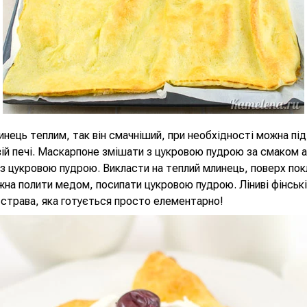
нець теплим, так він смачніший, при необхідності можна піді
ій печі. Маскарпоне змішати з цукровою пудрою за смаком 
з цукровою пудрою. Викласти на теплий млинець, поверх пок
на полити медом, посипати цукровою пудрою. Ліниві фінські
страва, яка готується просто елементарно!