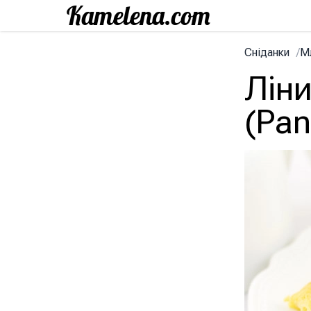
Сніданки
/
М
Ліни
(Pan