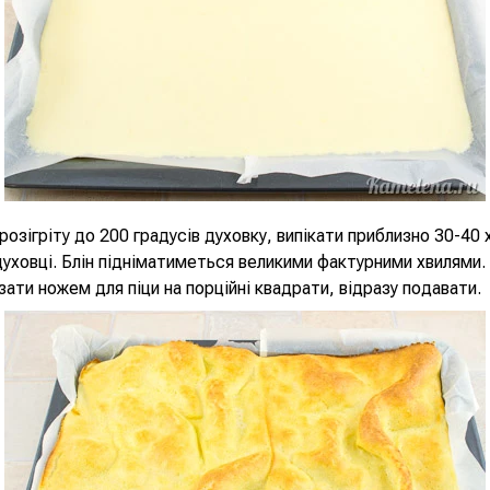
розігріту до 200 градусів духовку, випікати приблизно 30-40 
духовці. Блін підніматиметься великими фактурними хвилями.
зати ножем для піци на порційні квадрати, відразу подавати.