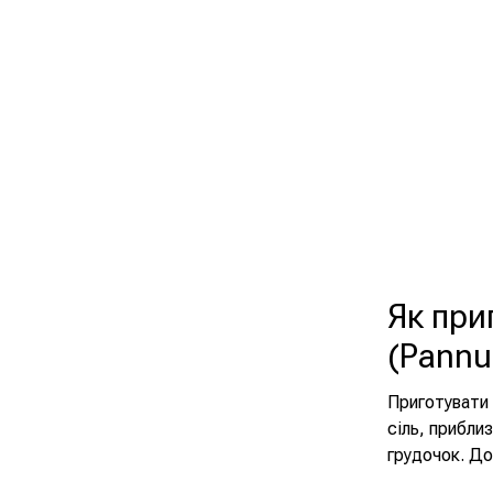
Як при
(Pannu
Приготувати 
сіль, прибли
грудочок. Д