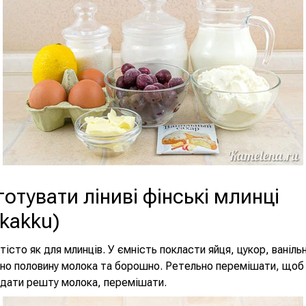
готувати ліниві фінські млинці
kakku)
тісто як для млинців. У ємність покласти яйця, цукор, ваніль
зно половину молока та борошно. Ретельно перемішати, щоб 
одати решту молока, перемішати.