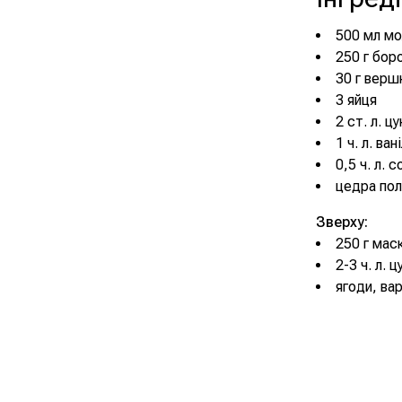
500 мл м
250 г бор
30 г верш
3 яйця
2 ст. л. ц
1 ч. л. ва
0,5 ч. л. с
цедра пол
Зверху:
250 г мас
2-3 ч. л. 
ягоди, ва