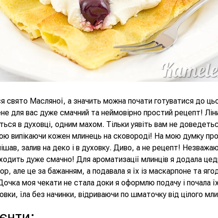
 свято Масляної, а значить можна почати готуватися до цьог
ене для вас дуже смачний та неймовірно простий рецепт! Ліни
ться в духовці, одним махом. Тільки уявіть вам не доведеть
тою випікаючи кожен млинець на сковороді! На мою думку пр
ішав, залив на деко і в духовку. Диво, а не рецепт! Незважаю
ходить дуже смачно! Для ароматизації млинців я додала цед
ор, але це за бажанням, а подавала я їх із маскарпоне та яго
Дочка моя чекати не стала доки я оформлю подачу і почала їх
ховки, їла без начинки, відриваючи по шматочку від цілого мли
ієнти
: