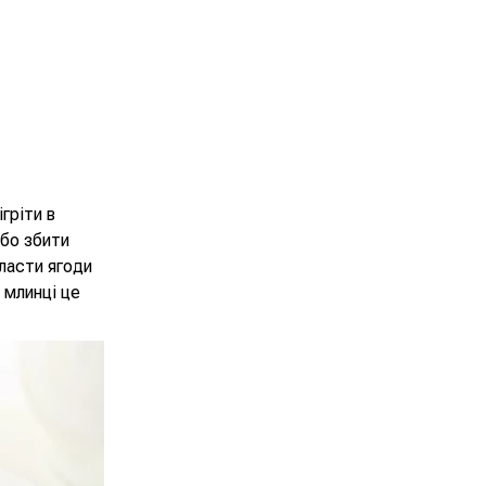
гріти в
або збити
ласти ягоди
 млинці це