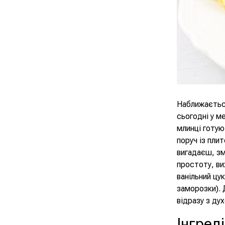
Наближається
сьогодні у м
млинці готую
поруч із пли
вигадаєш, зм
простоту, ви
ванільний цук
заморозки). 
відразу з ду
Інгред