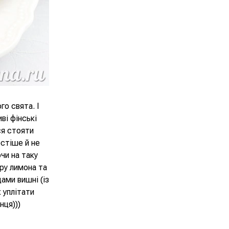
о свята. І
ві фінські
ся стояти
остіше й не
чи на таку
ру лимона та
дами вишні (із
 уплітати
нця)))