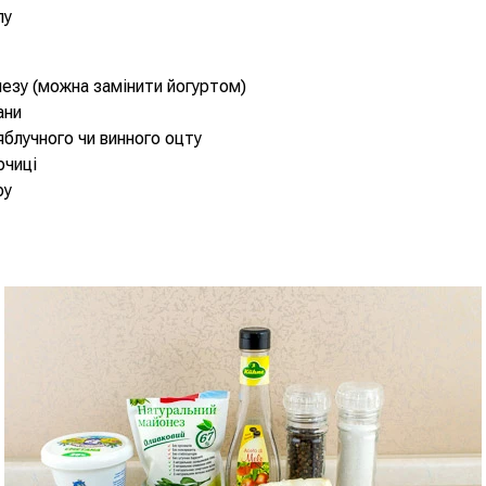
пу
незу (можна замінити йогуртом)
ани
 яблучного чи винного оцту
ірчиці
ру