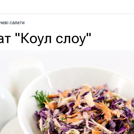
чеві салати
т "Коул слоу"