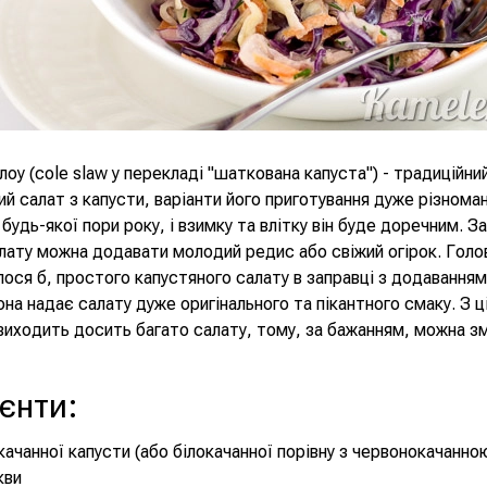
лоу (cole slaw у перекладі "шаткована капуста") - традиційни
й салат з капусти, варіанти його приготування дуже різноман
будь-якої пори року, і взимку та влітку він буде доречним. З
лату можна додавати молодий редис або свіжий огірок. Голо
лося б, простого капустяного салату в заправці з додаванням 
она надає салату дуже оригінального та пікантного смаку. З ці
 виходить досить багато салату, тому, за бажанням, можна 
ієнти
:
окачанної капусти (або білокачанної порівну з червонокачанно
кви