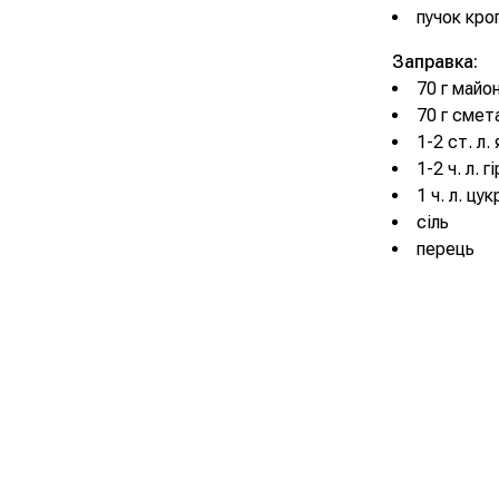
пучок кро
Заправка:
70 г майо
70 г смет
1-2 ст. л.
1-2 ч. л. г
1 ч. л. цук
сіль
перець