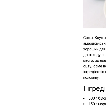
Салат Коул с
американськи
хороший для 
до складу са
цього, здава
оцту, саме в
інгредієнтів
половину.
Інгред
500 г біл
150 г мор