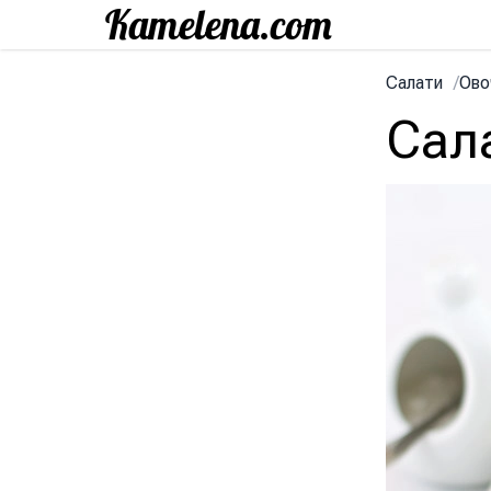
Салати
/
Ово
Сала