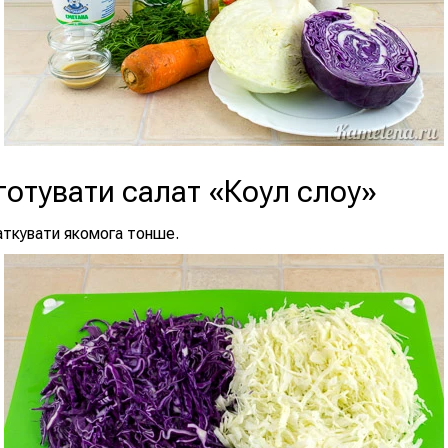
готувати салат «Коул слоу»
аткувати якомога тонше.