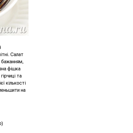
й
ітні. Салат
а бажанням,
вна фішка
гірчиці та
єї кількості
зменьшити на
ю)