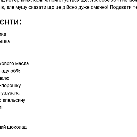
ів, але мушу сказати що це дійсно дуже смачно! Подавати т
ієнти
:
ока
ошна
кового масла
оладу 56%
малю
о-порошку
зпушувача
о апельсину
лі
ний шоколад