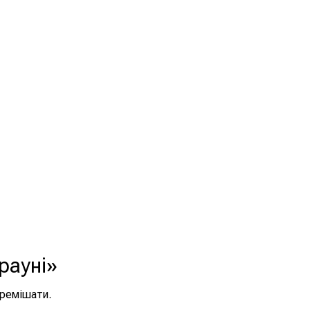
рауні»
еремішати.