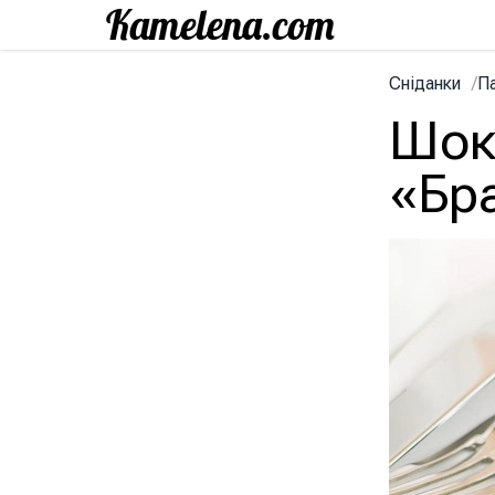
Сніданки
/
П
Шок
«Бра