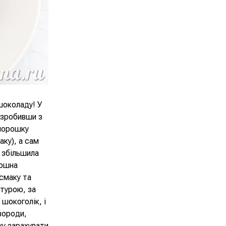
шоколаду! У
, зробивши з
-порошку
аку), а сам
 збільшила
рошна
исмаку та
ктурою, за
 шокоголік, і
вороди,
жу зарахувати