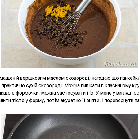
 змащеній вершковим маслом сковороді, нагадаю що панкейк
 практично сухій сковороді. Можна випікати в класичному кр
 якщо є формочки, можна застосувати і їх. У мене у вигляді о
лити тісто у форму, потім акуратно її зняти, і перевернути п