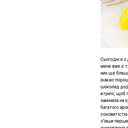
Сьогодні я з
мене вже є т
них ще більш
(какао-порош
шоколад дода
втричі, щоб 
замінила на 
багатого аро
соковитістю
з'ївши перши
знемагаючи в