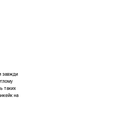
и завжди
углому
сь таких
анкейк на