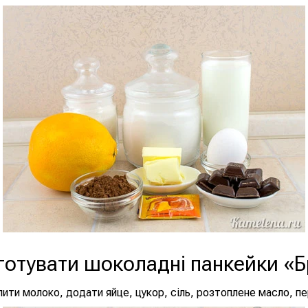
готувати шоколадні панкейки «Б
лити молоко, додати яйце, цукор, сіль, розтоплене масло, п