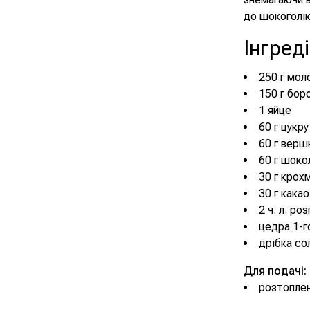
до шокоголік
Інгред
250 г мол
150 г бор
1 яйце
60 г цукру
60 г верш
60 г шок
30 г крох
30 г кака
2 ч. л. ро
цедра 1-г
дрібка со
Для подачі:
розтопле