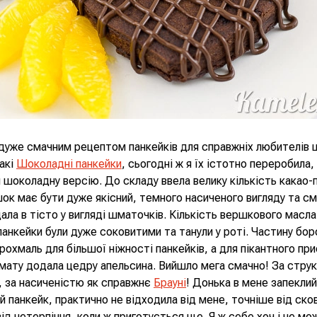
 дуже смачним рецептом панкейків для справжніх любителів 
акі
Шоколадні панкейки
, сьогодні ж я їх істотно переробила
 шоколадну версію. До складу ввела велику кількість какао
ок має бути дуже якісний, темного насиченого вигляду та см
ла в тісто у вигляді шматочків. Кількість вершкового масла
панкейки були дуже соковитими та танули у роті. Частину бо
крохмаль для більшої ніжності панкейків, а для пікантного пр
мату додала цедру апельсина. Вийшло мега смачно! За стру
, за насиченістю як справжнє
Брауні
! Донька в мене запеклий
й панкейк, практично не відходила від мене, точніше від ско
ід нетерпіння, коли ж приготується ще. Я ж себе хоч і не мо