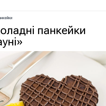
анкейки
оладні панкейки
уні»