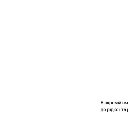
В окремій єм
до рідкої та