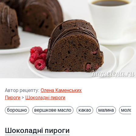
Автор рецепту
:
Олена Каменських
Пироги
>
Шоколадні пироги
борошно
вершкове масло
какао
малина
молок
Шоколадні пироги