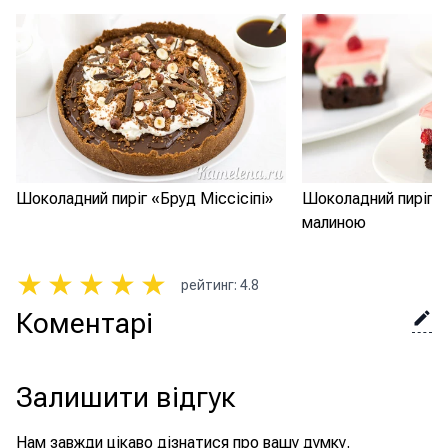
Шоколадний пиріг «Бруд Міссісіпі»
Шоколадний пиріг з
малиною
★
★
★
★
★
рейтинг
:
4.8
Коментарі
Залишити відгук
Нам завжди цікаво дізнатися про вашу думку.