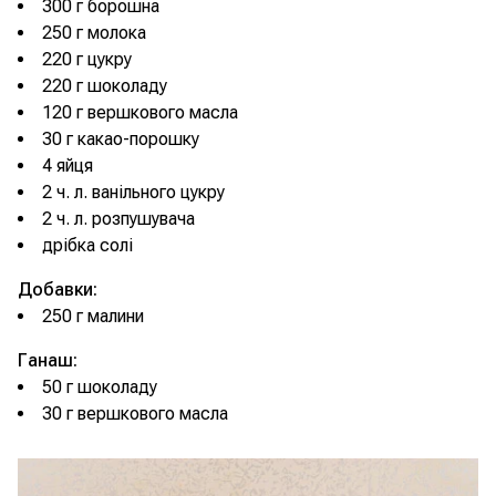
300 г борошна
250 г молока
220 г цукру
220 г шоколаду
120 г вершкового масла
30 г какао-порошку
4 яйця
2 ч. л. ванільного цукру
2 ч. л. розпушувача
дрібка солі
Добавки:
250 г малини
Ганаш:
50 г шоколаду
30 г вершкового масла