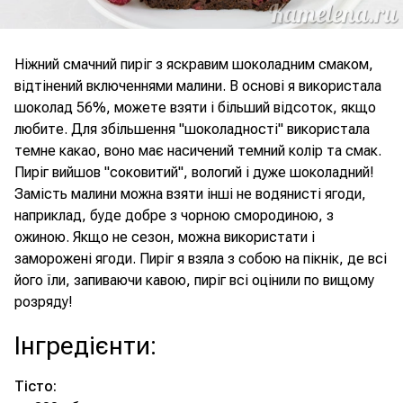
Ніжний смачний пиріг з яскравим шоколадним смаком,
відтінений включеннями малини. В основі я використала
шоколад 56%, можете взяти і більший відсоток, якщо
любите. Для збільшення "шоколадності" використала
темне какао, воно має насичений темний колір та смак.
Пиріг вийшов "соковитий", вологий і дуже шоколадний!
Замість малини можна взяти інші не водянисті ягоди,
наприклад, буде добре з чорною смородиною, з
ожиною. Якщо не сезон, можна використати і
заморожені ягоди. Пиріг я взяла з собою на пікнік, де всі
його їли, запиваючи кавою, пиріг всі оцінили по вищому
розряду!
Інгредієнти
:
Тісто: