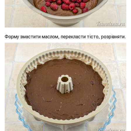
Форму змастити маслом, перекласти тісто, розрівняти.