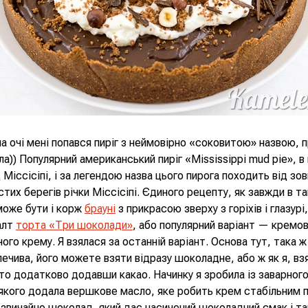
 очі мені попався пиріг з неймовірно «соковитою» назвою, 
гла)) Популярний американський пиріг «Mississippi mud pie», в
 Міссісіпі, і за легендою назва цього пирога походить від зо
стих берегів річки Міссісіпі. Єдиного рецепту, як завжди в т
 може бути і корж
брауні
з прикрасою зверху з горіхів і глазурі
алт
торта «Три шоколади»
, або популярний варіант — кремов
ного крему. Я взялася за останній варіант. Основа тут, така ж
печива, його можете взяти відразу шоколадне, або ж як я, вз
то додатково додавши какао. Начинку я зробила із заварного
якого додала вершкове масло, яке робить крем стабільним п
і звичайно шоколад, який дає насичений шоколадний смак і т