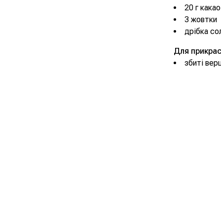
20 г какао
3 жовтки
дрібка со
Для прикрас
збиті вер