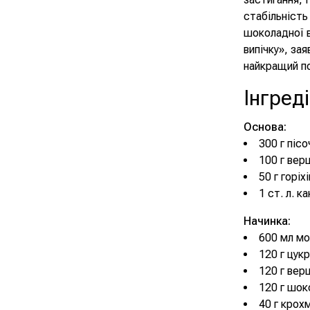
стабільність
шоколадної в
випічку», за
найкращий п
Інгред
Основа:
300 г піс
100 г вер
50 г горіх
1 ст. л. к
Начинка:
600 мл м
120 г цукр
120 г вер
120 г шок
40 г крох