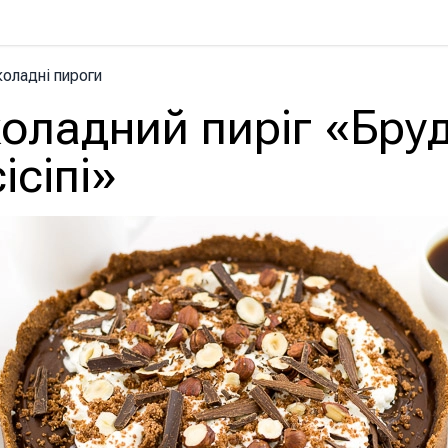
оладні пироги
оладний пиріг «Бру
ісіпі»