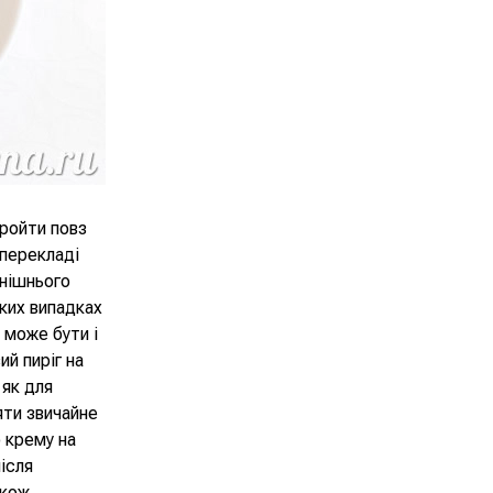
пройти повз
 перекладі
внішнього
аких випадках
, може бути і
ий пиріг на
 як для
яти звичайне
 крему на
ісля
акож