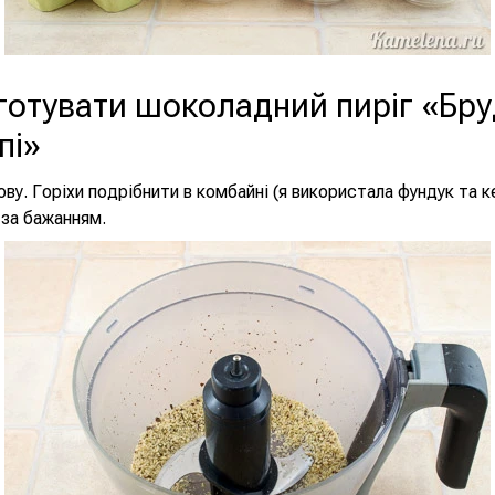
готувати шоколадний пиріг «Бру
пі»
ву. Горіхи подрібнити в комбайні (я використала фундук та к
за бажанням.