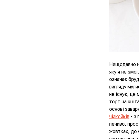
Нещодавно на
яку я не змо
означає бруд
вигляду мули
не існує, це
торт на кшт
основі завар
чізкейків
- з 
печиво, прос
жовтках, до 
застигання, 