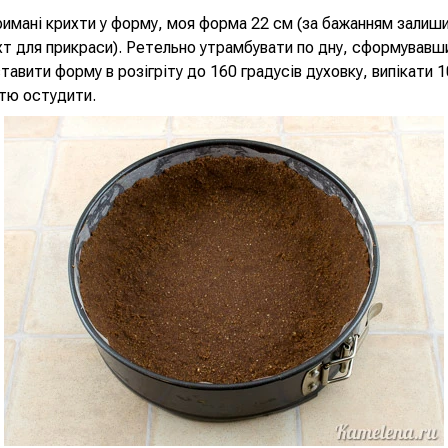
имані крихти у форму, моя форма 22 см (за бажанням залиш
т для прикраси). Ретельно утрамбувати по дну, сформувавш
тавити форму в розігріту до 160 градусів духовку, випікати 1
тю остудити.