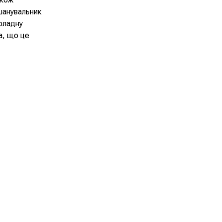
шанувальник
коладну
а, що це