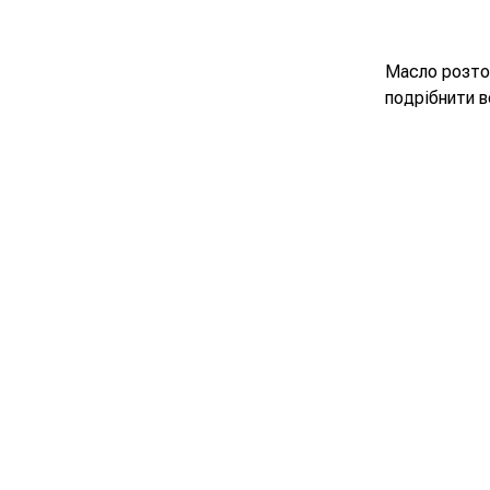
Масло розтоп
подрібнити в