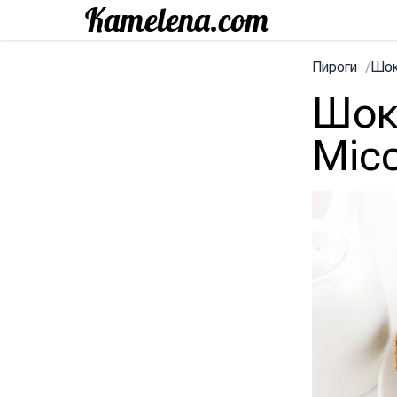
Пироги
/
Шок
Шок
Місс