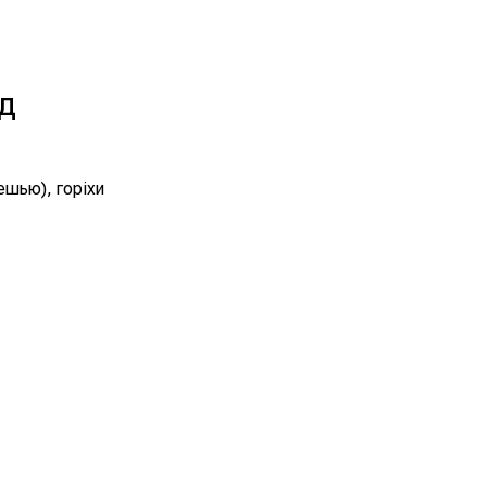
д
ешью), горіхи