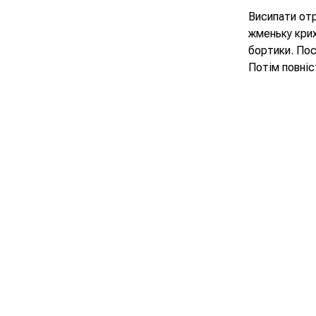
Висипати отр
жменьку крих
бортики. Пос
Потім повніс