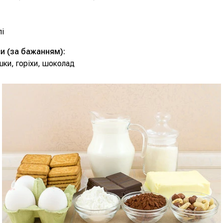
лі
и (за бажанням):
шки, горіхи, шоколад