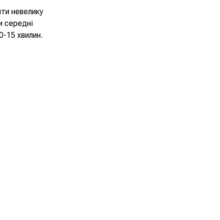
ити невелику
и середні
0-15 хвилин.