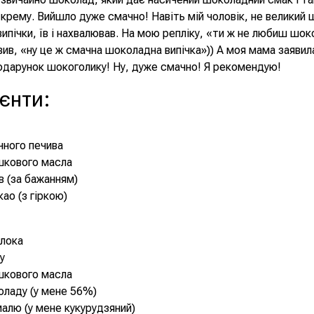
 крему. Вийшло дуже смачно! Навіть мій чоловік, не великий 
ипічки, їв і нахвалював. На мою репліку, «ти ж не любиш шо
явив, «ну це ж смачна шоколадна випічка»)) А моя мама заявил
одарунок шокоголику! Ну, дуже смачно! Я рекомендую!
ієнти
:
очного печива
шкового масла
ів (за бажанням)
акао (з гіркою)
олока
у
шкового масла
оладу (у мене 56%)
малю (у мене кукурудзяний)