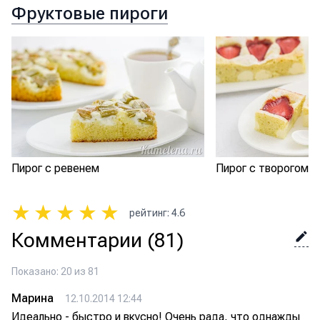
Фруктовые пироги
Пирог с ревенем
Пирог с творогом и
★
★
★
★
★
рейтинг
:
4.6
Комментарии
(81)
Показано: 20 из 81
Марина
12.10.2014 12:44
Идеально - быстро и вкусно! Очень рада, что однажды