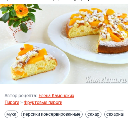
Автор рецепта
:
Елена Каменских
Пироги
>
Фруктовые пироги
мука
персики консервированные
сахар
сахарная 