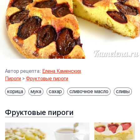
Автор рецепта
:
Елена Каменских
Пироги
>
Фруктовые пироги
корица
мука
сахар
сливочное масло
сливы
я
Фруктовые пироги