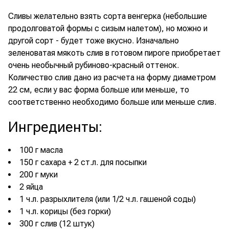
Сливы желательно взять сорта венгерка (небольшие
продолговатой формы с сизым налетом), но можно и
другой сорт - будет тоже вкусно. Изначально
зеленоватая мякоть слив в готовом пироге приобретает
очень необычный рубиново-красный оттенок.
Количество слив дано из расчета на форму диаметром
22 см, если у вас форма больше или меньше, то
соответственно необходимо больше или меньше слив.
Ингредиенты
:
100 г масла
150 г сахара + 2 ст.л. для посыпки
200 г муки
2 яйца
1 ч.л. разрыхлителя (или 1/2 ч.л. гашеной соды)
1 ч.л. корицы (без горки)
300 г слив (12 штук)