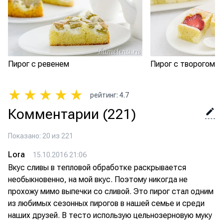
Пирог с ревенем
Пирог с творогом и
★
★
★
★
★
рейтинг
:
4.7
Комментарии
(221)
Показано: 20 из 221
Lora
15.10.2016 21:06
Вкус сливы в тепловой обработке раскрывается
необыкновенно, на мой вкус. Поэтому никогда не
прохожу мимо выпечки со сливой. Это пирог стал одним
из любимых сезонных пирогов в нашей семье и среди
наших друзей. В тесто использую цельнозерновую муку