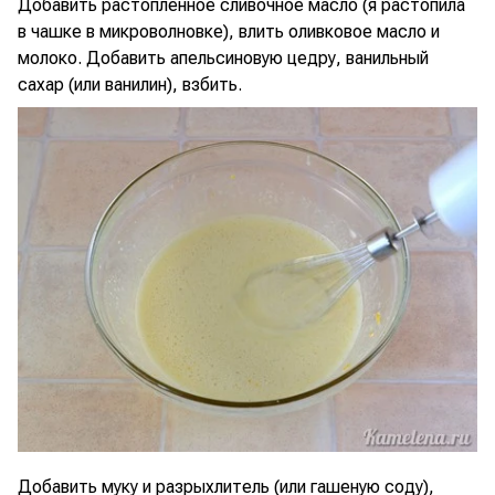
Добавить растопленное сливочное масло (я растопила
в чашке в микроволновке), влить оливковое масло и
молоко. Добавить апельсиновую цедру, ванильный
сахар (или ванилин), взбить.
Добавить муку и разрыхлитель (или гашеную соду),