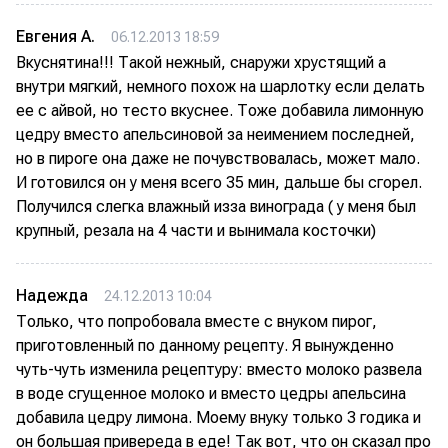
Евгения А.
06.12.2013 18:59
Вкуснятина!!! Такой нежный, снаружи хрустящий а
внутри мягкий, немного похож на шарлотку если делать
ее с айвой, но тесто вкуснее. Тоже добавила лимонную
цедру вместо апельсиновой за неимением последней,
но в пироге она даже не почувствовалась, может мало.
И готовился он у меня всего 35 мин, дальше бы сгорел.
Получился слегка влажный изза винограда ( у меня был
крупный, резала на 4 части и вынимала косточки)
Надежда
24.12.2013 10:04
Только, что попробовала вместе с внуком пирог,
приготовленный по данному рецепту. Я вынужденно
чуть-чуть изменила рецептуру: вместо молоко развела
в воде сгущенное молоко и вместо цедры апельсина
добавила цедру лимона. Моему внуку только 3 годика и
он большая привереда в еде! Так вот, что он сказал про