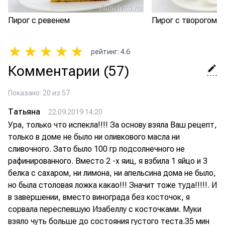
Пирог с ревенем
Пирог с творогом и
★
★
★
★
★
рейтинг
:
4.6
Комментарии
(57)
Показано: 20 из 57
Татьяна
22.09.2019 14:20
Ура, только что испекла!!!! За основу взяла Ваш рецепт,
только в доме не было ни оливкового масла ни
сливочного. Зато было 100 гр подсолнечного не
рафинированного. Вместо 2 -х яиц, я взбила 1 яйцо и 3
белка с сахаром, ни лимона, ни апельсина дома не было,
но была столовая ложка какао!!! Значит тоже туда!!!!!. И
в завершении, вместо винограда без косточок, я
сорвала переспевшую Изабеллу с косточками. Муки
взяло чуть больше до состояния густого теста.35 мин