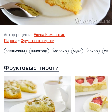
Автор рецепта
:
Елена Каменских
Пироги
>
Фруктовые пироги
апельсины
виноград
молоко
мука
сахар
сли
Фруктовые пироги