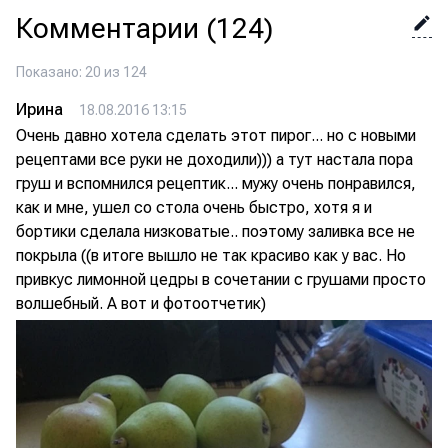
Комментарии
(124)
Показано: 20 из 124
Ирина
18.08.2016 13:15
Очень давно хотела сделать этот пирог... но с новыми
рецептами все руки не доходили))) а тут настала пора
груш и вспомнился рецептик... мужу очень понравился,
как и мне, ушел со стола очень быстро, хотя я и
бортики сделала низковатые.. поэтому заливка все не
покрыла ((в итоге вышло не так красиво как у вас. Но
привкус лимонной цедры в сочетании с грушами просто
волшебный. А вот и фотоотчетик)