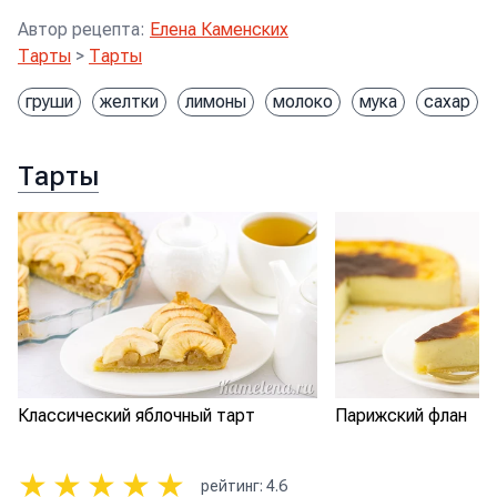
Автор рецепта
:
Елена Каменских
Тарты
>
Тарты
груши
желтки
лимоны
молоко
мука
сахар
Тарты
Классический яблочный тарт
Парижский флан
★
★
★
★
★
рейтинг
:
4.6