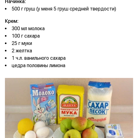
Начинка:
500 г груш (у меня 5 груш средней твердости)
Крем:
300 мл молока
100 г сахара
25 г муки
2 желтка
1 ч.л. ванильного сахара
цедра половины лимона