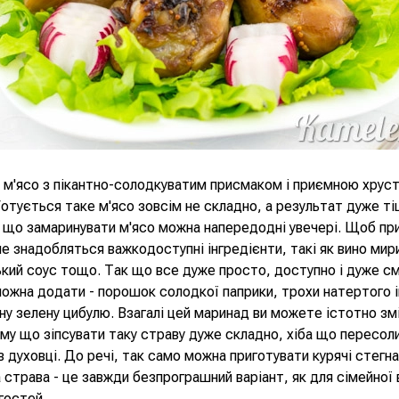
 м'ясо з пікантно-солодкуватим присмаком і приємною хрус
отується таке м'ясо зовсім не складно, а результат дуже т
 що замаринувати м'ясо можна напередодні увечері. Щоб пр
не знадобляться важкодоступні інгредієнти, такі як вино мир
кий соус тощо. Так що все дуже просто, доступно і дуже см
ожна додати - порошок солодкої паприки, трохи натертого 
ну зелену цибулю. Взагалі цей маринад ви можете істотно зм
ому що зіпсувати таку страву дуже складно, хіба що пересол
 духовці. До речі, так само можна приготувати курячі стегна
 страва - це завжди безпрограшний варіант, як для сімейної в
гостей.