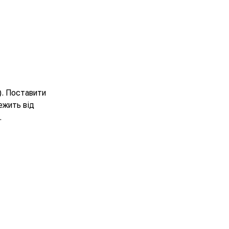
). Поставити
ежить від
.