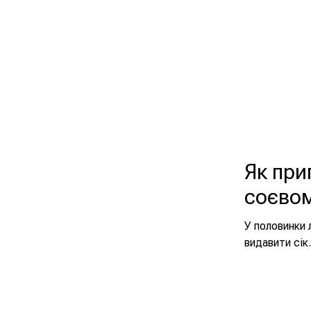
Як при
соєвом
У половинки 
видавити сік.