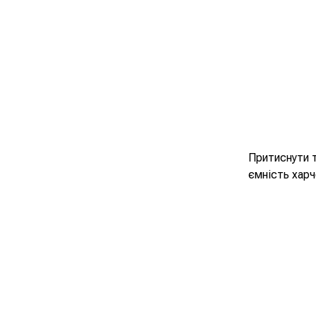
Притиснути т
ємність харч