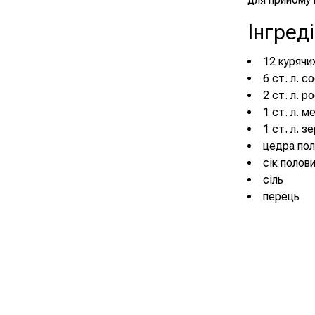
Інгред
12 курячих
6 ст. л. с
2 ст. л. р
1 ст. л. м
1 ст. л. з
цедра пол
сік полов
сіль
перець