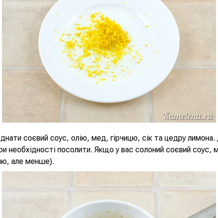
єднати соєвий соус, олію, мед, гірчицю, сік та цедру лимона
ри необхідності посолити. Якщо у вас солоний соєвий соус, 
лю, але менше).