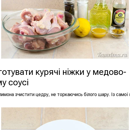
готувати курячі ніжки у медово-
у соусі
лимона зчистити цедру, не торкаючись білого шару. Із самої