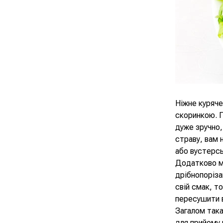
Ніжне куряче
скоринкою. Г
дуже зручно,
страву, вам 
або вустерсь
Додатково м
дрібнопоріза
свій смак, т
пересушити в
Загалом така
для прийому 