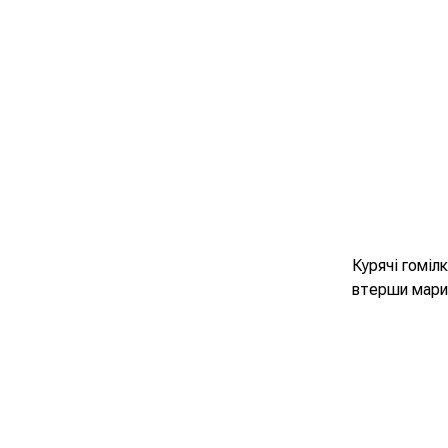
Курячі гоміл
втерши марин