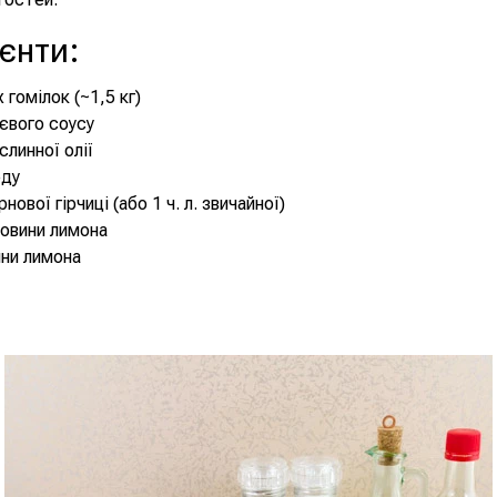
ієнти
:
 гомілок (~1,5 кг)
оєвого соусу
ослинної олії
еду
ернової гірчиці (або 1 ч. л. звичайної)
овини лимона
ини лимона