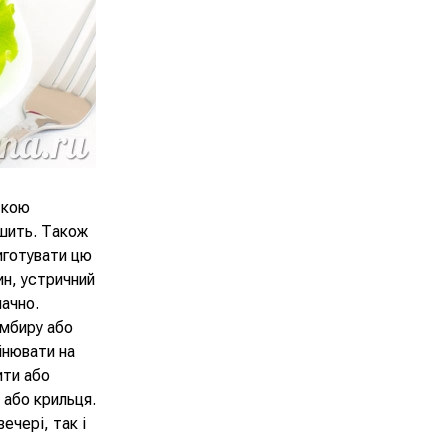
ткою
ішить. Також
иготувати цю
ин, устричний
ачно.
імбиру або
інювати на
ити або
 або крильця.
ечері, так і