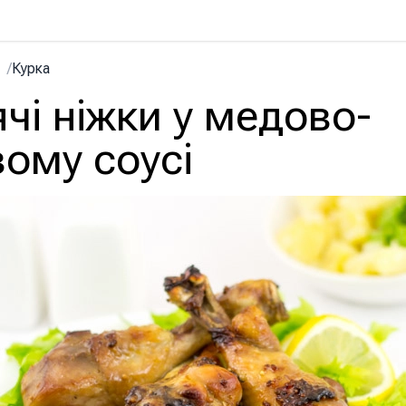
/
Курка
чі ніжки у медово-
ому соусі