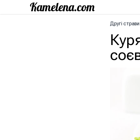
Другі страви
Куря
соєв