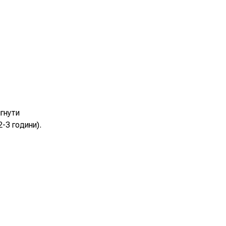
гнути
2-3 години).