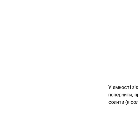
У ємності з'
поперчити, п
солити (я со