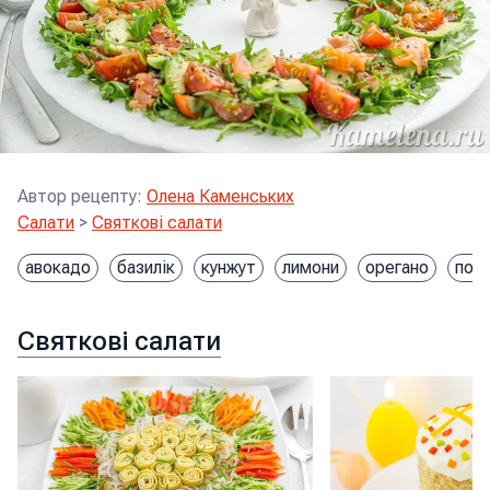
Автор рецепту
:
Олена Каменських
Салати
>
Святкові салати
авокадо
базилік
кунжут
лимони
орегано
пом
Святкові салати