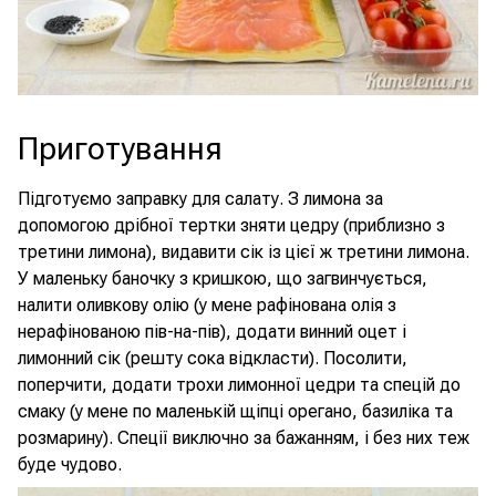
Приготування
Підготуємо заправку для салату. З лимона за
допомогою дрібної тертки зняти цедру (приблизно з
третини лимона), видавити сік із цієї ж третини лимона.
У маленьку баночку з кришкою, що загвинчується,
налити оливкову олію (у мене рафінована олія з
нерафінованою пів-на-пів), додати винний оцет і
лимонний сік (решту сока відкласти). Посолити,
поперчити, додати трохи лимонної цедри та спецій до
смаку (у мене по маленькій щіпці орегано, базиліка та
розмарину). Спеції виключно за бажанням, і без них теж
буде чудово.