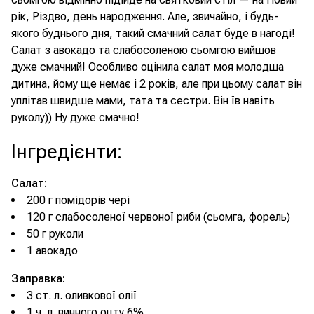
рік, Різдво, день народження. Але, звичайно, і будь-
якого буднього дня, такий смачний салат буде в нагоді!
Салат з авокадо та слабосоленою сьомгою вийшов
дуже смачний! Особливо оцінила салат моя молодша
дитина, йому ще немає і 2 років, але при цьому салат він
уплітав швидше мами, тата та сестри. Він їв навіть
руколу)) Ну дуже смачно!
Інгредієнти
:
Салат:
200 г помідорів чері
120 г слабосоленої червоної риби (сьомга, форель)
50 г руколи
1 авокадо
Заправка:
3 ст. л. оливкової олії
1 ч. л. винного оцту 6%