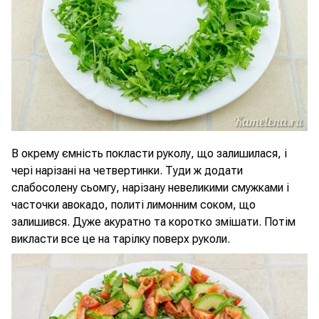
В окрему ємність покласти руколу, що залишилася, і
чері нарізані на четвертинки. Туди ж додати
слабосолену сьомгу, нарізану невеликими смужками і
часточки авокадо, политі лимонним соком, що
залишився. Дуже акуратно та коротко змішати. Потім
викласти все це на тарілку поверх руколи.