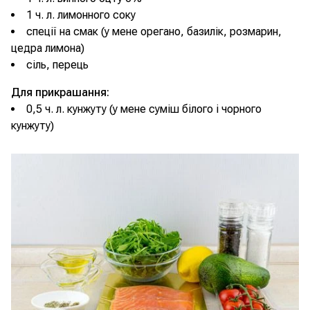
1 ч. л. лимонного соку
спеції на смак (у мене орегано, базилік, розмарин,
цедра лимона)
сіль, перець
Для прикрашання:
0,5 ч. л. кунжуту (у мене суміш білого і чорного
кунжуту)