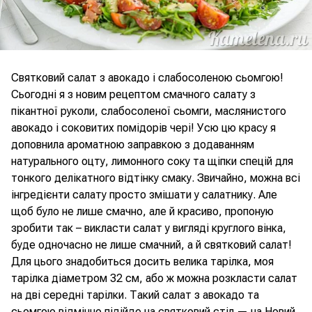
Святковий салат з авокадо і слабосоленою сьомгою!
Сьогодні я з новим рецептом смачного салату з
пікантної руколи, слабосоленої сьомги, маслянистого
авокадо і соковитих помідорів чері! Усю цю красу я
доповнила ароматною заправкою з додаванням
натурального оцту, лимонного соку та щіпки спецій для
тонкого делікатного відтінку смаку. Звичайно, можна всі
інгредієнти салату просто змішати у салатнику. Але
щоб було не лише смачно, але й красиво, пропоную
зробити так – викласти салат у вигляді круглого вінка,
буде одночасно не лише смачний, а й святковий салат!
Для цього знадобиться досить велика тарілка, моя
тарілка діаметром 32 см, або ж можна розкласти салат
на дві середні тарілки. Такий салат з авокадо та
сьомгою відмінно підійде на святковий стіл — на Новий