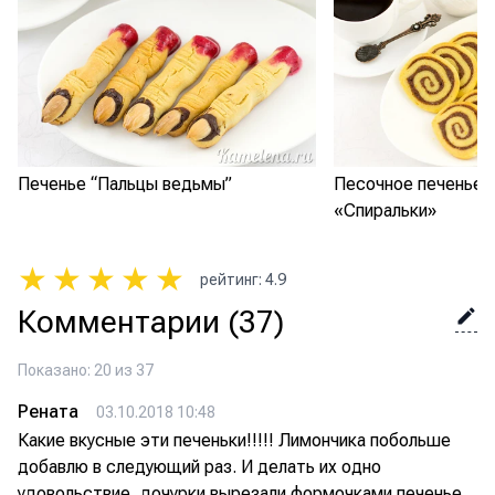
Печенье “Пальцы ведьмы”
Песочное печенье 
«Спиральки»
★
★
★
★
★
рейтинг
:
4.9
Комментарии
(37)
Показано: 20 из 37
Рената
03.10.2018 10:48
Какие вкусные эти печеньки!!!!! Лимончика побольше
добавлю в следующий раз. И делать их одно
удовольствие, дочурки вырезали формочками печенье,