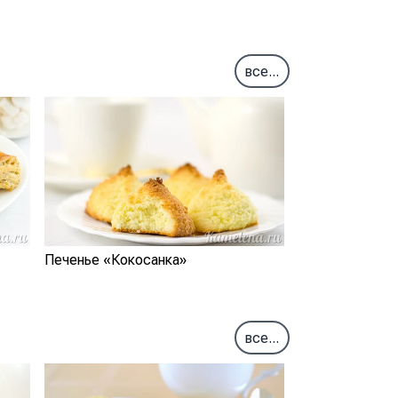
все...
Печенье «Кокосанка»
все...