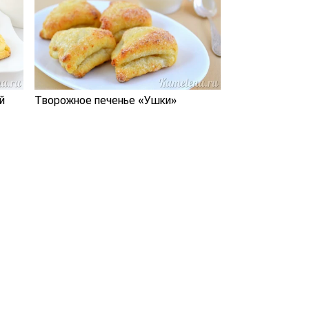
й
Творожное печенье «Ушки»