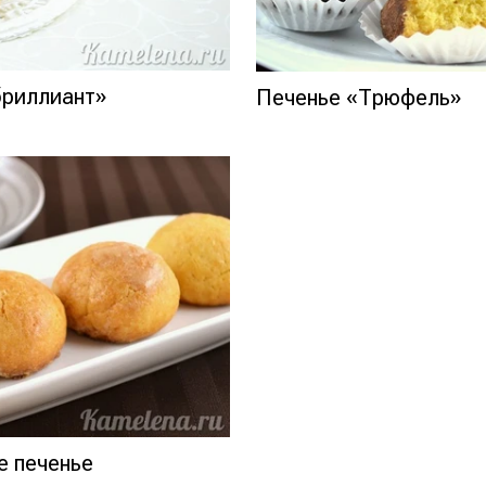
бриллиант»
Печенье «Трюфель»
е печенье