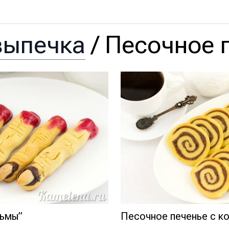
выпечка
/
Песочное 
дьмы”
Песочное печенье с к