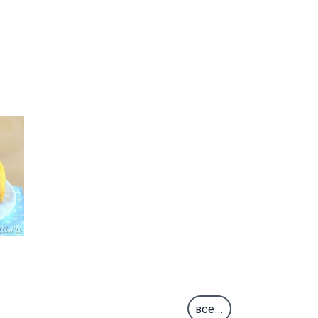
все...