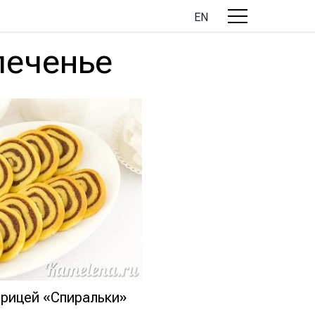
EN
печенье
орицей «Спиральки»