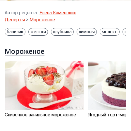
Автор рецепта
:
Елена Каменских
Десерты
>
Мороженое
базилик
желтки
клубника
лимоны
молоко
са
Мороженое
Сливочное ванильное мороженое
Ягодный торт-мор