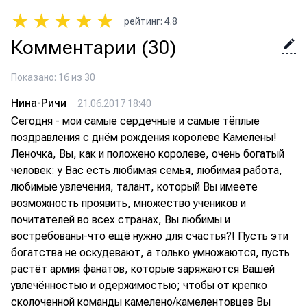
★
★
★
★
★
рейтинг
:
4.8
Комментарии
(30)
Показано: 16 из 30
Нина-Ричи
21.06.2017 18:40
Сегодня - мои самые сердечные и самые тёплые
поздравления с днём рождения королеве Камелены!
Леночка, Вы, как и положено королеве, очень богатый
человек: у Вас есть любимая семья, любимая работа,
любимые увлечения, талант, который Вы имеете
возможность проявить, множество учеников и
почитателей во всех странах, Вы любимы и
востребованы-что ещё нужно для счастья?! Пусть эти
богатства не оскудевают, а только умножаются, пусть
растёт армия фанатов, которые заряжаются Вашей
увлечённостью и одержимостью; чтобы от крепко
сколоченной команды камелено/камелентовцев Вы