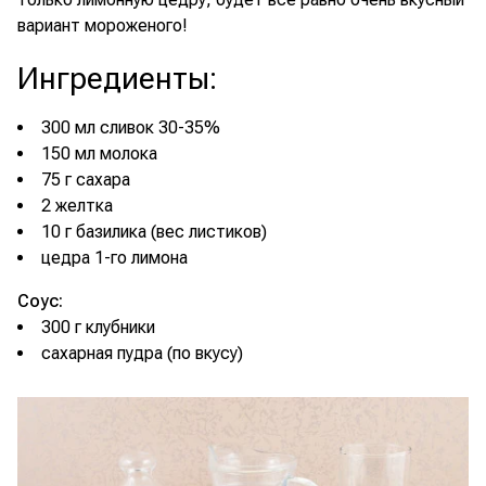
вариант мороженого!
Ингредиенты
:
300 мл сливок 30-35%
150 мл молока
75 г сахара
2 желтка
10 г базилика (вес листиков)
цедра 1-го лимона
Соус:
300 г клубники
сахарная пудра (по вкусу)