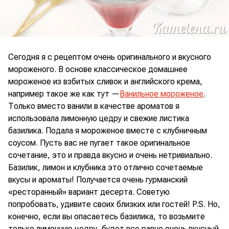
Сегодня я с рецептом очень оригинального и вкусного
мороженого. В основе классическое домашнее
мороженое из взбитых сливок и английского крема,
например такое же как тут —
Ванильное мороженое
.
Только вместо ванили в качестве ароматов я
использовала лимонную цедру и свежие листика
базилика. Подала я мороженое вместе с клубничным
соусом. Пусть вас не пугает такое оригинальное
сочетание, это и правда вкусно и очень нетривиально.
Базилик, лимон и клубника это отлично сочетаемые
вкусы и ароматы! Получается очень гурманский
«ресторанный» вариант десерта. Советую
попробовать, удивите своих близких или гостей! P.S. Но,
конечно, если вы опасаетесь базилика, то возьмите
только лимонную цедру, будет все равно очень вкусный