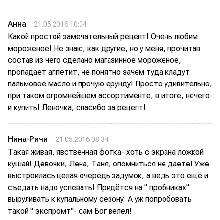
Анна
21.05.2016 10:34
Какой простой замечательный рецепт! Очень любим
мороженое! Не знаю, как другие, но у меня, прочитав
состав из чего сделано магазинное мороженое,
пропадает аппетит, не понятно зачем туда кладут
пальмовое масло и прочую ерунду! Просто удивительно,
при таком огромнейшем ассортименте, в итоге, нечего
и купить! Леночка, спасибо за рецепт!
Нина-Ричи
21.05.2016 08:34
Такая живая, явственная фотка- хоть с экрана ложкой
кушай! Девочки, Лена, Таня, опомниться не даёте! Уже
выстроилась целая очередь задумок, а ведь это ещё и
съедать надо успевать! Придётся на " пробниках"
выруливать к купальному сезону. А уж попробовать
такой " экспромт"- сам Бог велел!