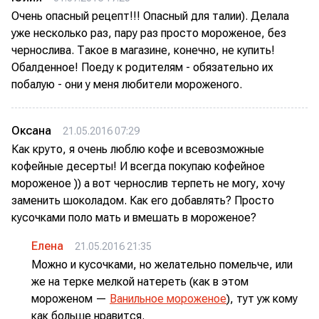
Очень опасный рецепт!!! Опасный для талии). Делала
уже несколько раз, пару раз просто мороженое, без
чернослива. Такое в магазине, конечно, не купить!
Обалденное! Поеду к родителям - обязательно их
побалую - они у меня любители мороженого.
Оксана
21.05.2016 07:29
Как круто, я очень люблю кофе и всевозможные
кофейные десерты! И всегда покупаю кофейное
мороженое )) а вот чернослив терпеть не могу, хочу
заменить шоколадом. Как его добавлять? Просто
кусочками поло мать и вмешать в мороженое?
Елена
21.05.2016 21:35
Можно и кусочками, но желательно помельче, или
же на терке мелкой натереть (как в этом
мороженом —
Ванильное мороженое
), тут уж кому
как больше нравится.