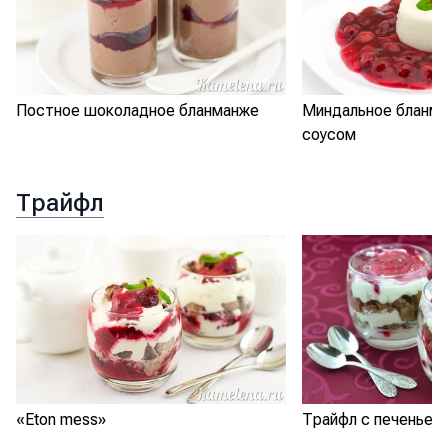
Постное шоколадное бланманже
Миндальное бланм
соусом
Трайфл
«Eton mess»
Трайфл с печеньем 