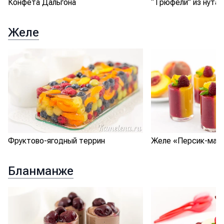
Конфета Дальгона
“Трюфели” из нута
Желе
Фруктово-ягодный террин
Желе «Персик-мал
Бланманже