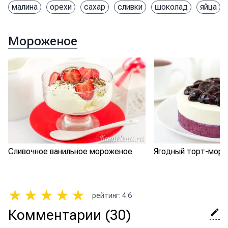
малина
орехи
сахар
сливки
шоколад
яйца
Мороженое
Сливочное ванильное мороженое
Ягодный торт-мор
★
★
★
★
★
рейтинг
:
4.6
Комментарии
(30)