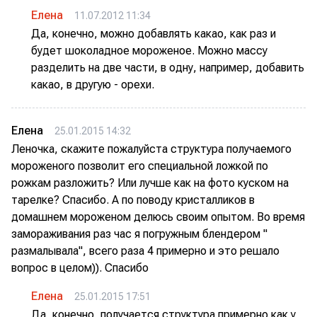
Елена
11.07.2012 11:34
Да, конечно, можно добавлять какао, как раз и
будет шоколадное мороженое. Можно массу
разделить на две части, в одну, например, добавить
какао, в другую - орехи.
Елена
25.01.2015 14:32
Леночка, скажите пожалуйста структура получаемого
мороженого позволит его специальной ложкой по
рожкам разложить? Или лучше как на фото куском на
тарелке? Спасибо. А по поводу кристалликов в
домашнем мороженом делюсь своим опытом. Во время
замораживания раз час я погружным блендером "
размалывала", всего раза 4 примерно и это решало
вопрос в целом)). Спасибо
Елена
25.01.2015 17:51
Да, конечно, получается структура примерно как у