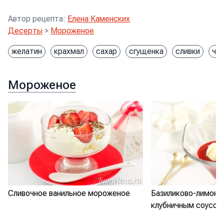
Автор рецепта
:
Елена Каменских
Десерты
>
Мороженое
желатин
крахмал
сахар
сгущенка
сливки
че
Мороженое
Сливочное ванильное мороженое
Базиликово-лимонн
клубничным соусом