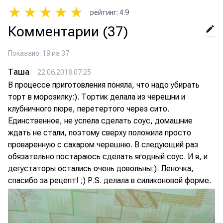
★
★
★
★
★
рейтинг
:
4.9
Комментарии
(37)
Показано: 19 из 37
Таша
22.06.2018 07:25
В процессе приготовления поняла, что надо убирать
торт в морозилку:). Тортик делала из черешни и
клубничного пюре, перетертого через сито.
Единственное, не успела сделать соус, домашние
ждать не стали, поэтому сверху положила просто
проваренную с сахаром черешню. В следующий раз
обязательно постараюсь сделать ягодный соус. И я, и
дегустаторы остались очень довольны:). Леночка,
спасибо за рецепт! ;) Р.S. делала в силиконовой форме.