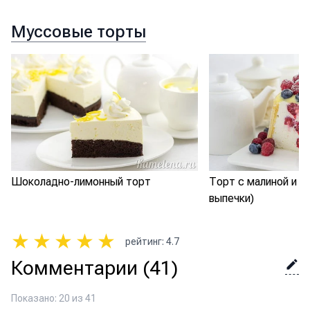
Муссовые торты
Шоколадно-лимонный торт
Торт с малиной и с
выпечки)
★
★
★
★
★
рейтинг
:
4.7
Комментарии
(41)
Показано: 20 из 41