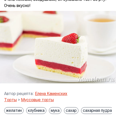
Очень вкусно!
Автор рецепта
:
Елена Каменских
Торты
>
Муссовые торты
желатин
клубника
мука
сахар
сахарная пудра