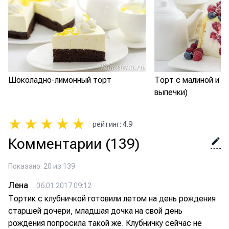
Шоколадно-лимонный торт
Торт с малиной и с
выпечки)
★
★
★
★
★
рейтинг
:
4.9
Комментарии
(139)
Показано: 20 из 139
Лена
06.01.2017 09:12
Тортик с клубничкой готовили летом на день рождения
старшей дочери, младшая дочка на свой день
рождения попросила такой же. Клубничку сейчас не