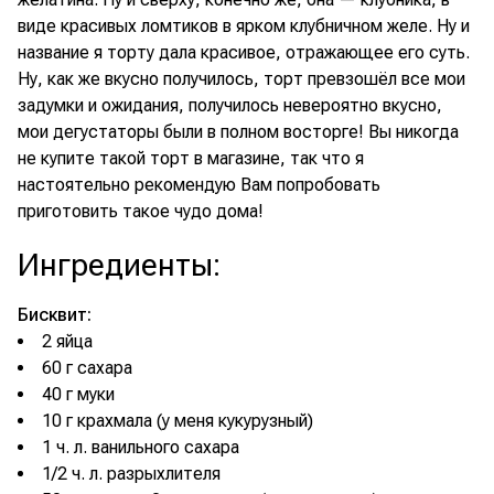
виде красивых ломтиков в ярком клубничном желе. Ну и
название я торту дала красивое, отражающее его суть.
Ну, как же вкусно получилось, торт превзошёл все мои
задумки и ожидания, получилось невероятно вкусно,
мои дегустаторы были в полном восторге! Вы никогда
не купите такой торт в магазине, так что я
настоятельно рекомендую Вам попробовать
приготовить такое чудо дома!
Ингредиенты
:
Бисквит:
2 яйца
60 г сахара
40 г муки
10 г крахмала (у меня кукурузный)
1 ч. л. ванильного сахара
1/2 ч. л. разрыхлителя