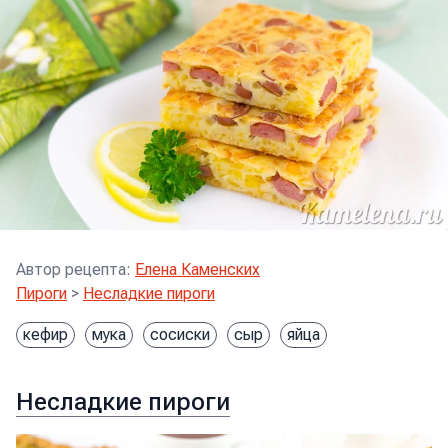
Автор рецепта
:
Елена Каменских
Пироги
>
Несладкие пироги
кефир
мука
сосиски
сыр
яйца
Несладкие пироги