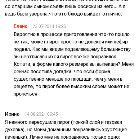
со старшим сыном съели лишь сосиски из него... А я
ведь была уверена,что это блюдо выйдет отлично.
Елена
23.07.2014 19:25
Вероятно в процессе приготовления что-то пошло
не так, может пирог просто не допекся или кефир
подвел. Как мы видим подавляющему большинству
вышеотписавшихся пирог все же понравился.
Кстати, в форме какого размера вы выпекали? Меня
сейчас посетила догадка, что если форма
существенно меньше по площади, чем у меня в
рецепте, то пирог более высоким слоем может не
пропечься.
Ирина
14.08.2021 09:45
Я немного пересушила пирог (тонкий слой и газовая
духовка), но моим домашним понравились хрустящие
печеньки). Лично мне не понравилось только одно: