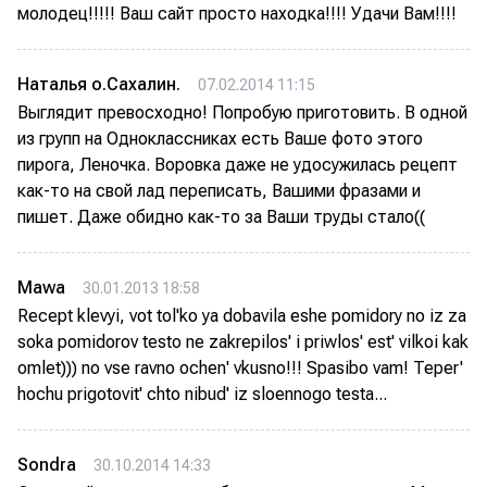
молодец!!!!! Ваш сайт просто находка!!!! Удачи Вам!!!!
Наталья о.Сахалин.
07.02.2014 11:15
Выглядит превосходно! Попробую приготовить. В одной
из групп на Одноклассниках есть Ваше фото этого
пирога, Леночка. Воровка даже не удосужилась рецепт
как-то на свой лад переписать, Вашими фразами и
пишет. Даже обидно как-то за Ваши труды стало((
Mawa
30.01.2013 18:58
Recept klevyi, vot tol'ko ya dobavila eshe pomidory no iz za
soka pomidorov testo ne zakrepilos' i priwlos' est' vilkoi kak
omlet))) no vse ravno ochen' vkusno!!! Spasibo vam! Teper'
hochu prigotovit' chto nibud' iz sloennogo testa...
Sondra
30.10.2014 14:33