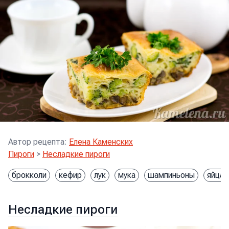
Автор рецепта
:
Елена Каменских
Пироги
>
Несладкие пироги
брокколи
кефир
лук
мука
шампиньоны
яйца
Несладкие пироги