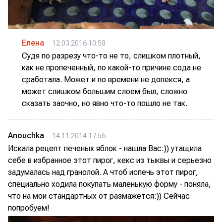
Елена
12.03.2016 10:58
Судя по разрезу что-то не то, слишком плотный,
как не пропеченный, по какой-то причине сода не
сработала. Может и по времени не допекся, а
может слишком большим слоем был, сложно
сказать заочно, но явно что-то пошло не так.
Anouchka
14.11.2014 17:56
Искала рецепт печеных яблок - нашла Вас:)) утащила
себе в избранное этот пирог, кекс из тыквы и серьезно
задумалась над гранолой. А чтоб испечь этот пирог,
специально ходила покупать маленькую форму - поняла,
что на мои стандартных от размажется:)) Сейчас
попробуем!