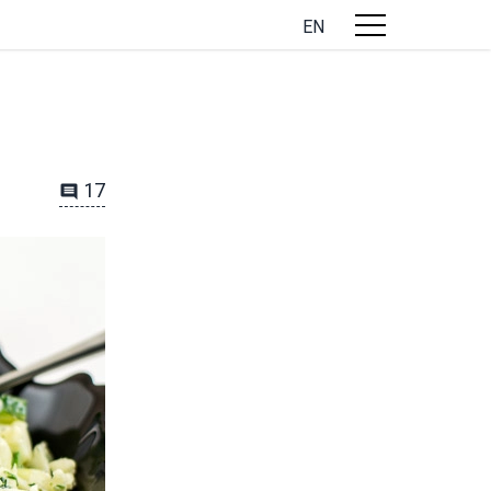
EN
17