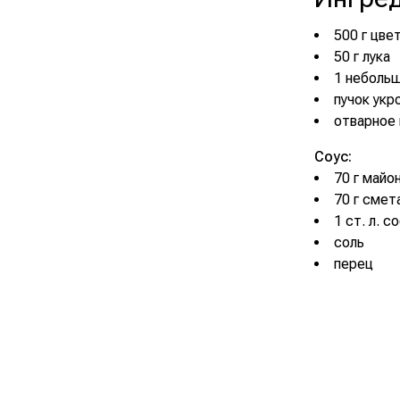
500 г цве
50 г лука
1 небольш
пучок укр
отварное 
Соус:
70 г майо
70 г смет
1 ст. л. с
соль
перец