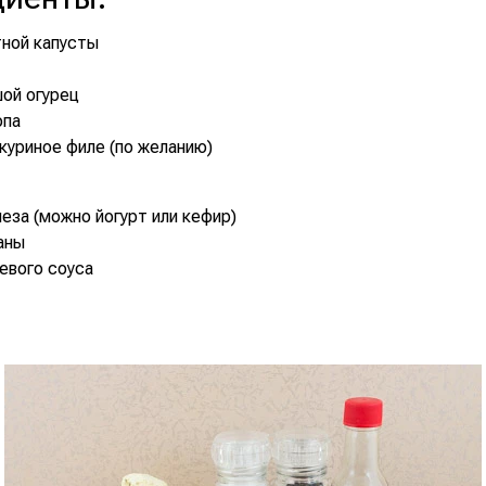
тной капусты
ой огурец
опа
куриное филе (по желанию)
неза (можно йогурт или кефир)
аны
оевого соуса