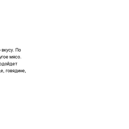
вкусу. По
угое мясо.
подойдет
е, говядине,