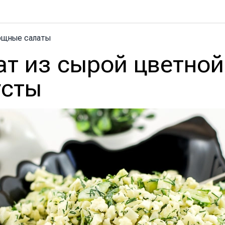
ощные салаты
ат из сырой цветной
усты