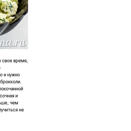
в свое время,
е
о и нужно
 брокколи.
локочанной
сочная и
ьше, чем
лучиться не