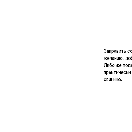
Заправить с
желанию, доб
Либо же пода
практически 
свинине.