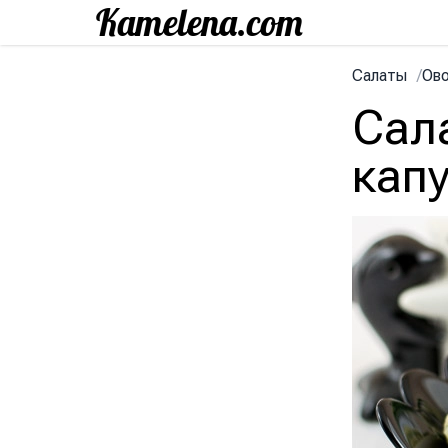
Салаты
/
Ов
Сал
кап