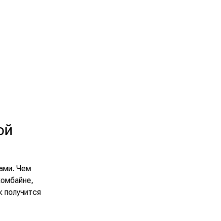
ой
ами. Чем
комбайне,
к получится