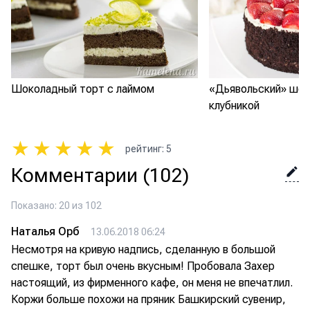
Шоколадный торт с лаймом
«Дьявольский» шок
клубникой
★
★
★
★
★
рейтинг
:
5
Комментарии
(102)
Показано: 20 из 102
Наталья Орб
13.06.2018 06:24
Несмотря на кривую надпись, сделанную в большой
спешке, торт был очень вкусным! Пробовала Захер
настоящий, из фирменного кафе, он меня не впечатлил.
Коржи больше похожи на пряник Башкирский сувенир,