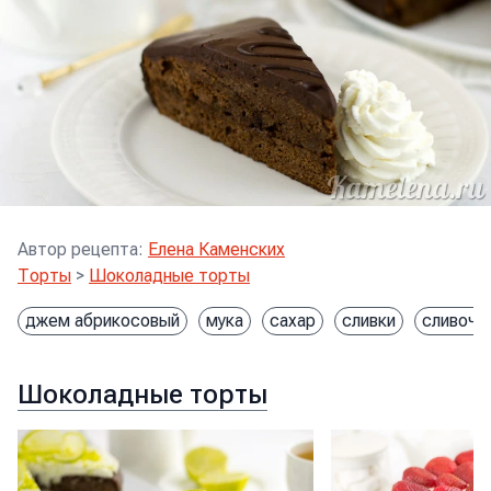
Автор рецепта
:
Елена Каменских
Торты
>
Шоколадные торты
джем абрикосовый
мука
сахар
сливки
сливочн
Шоколадные торты