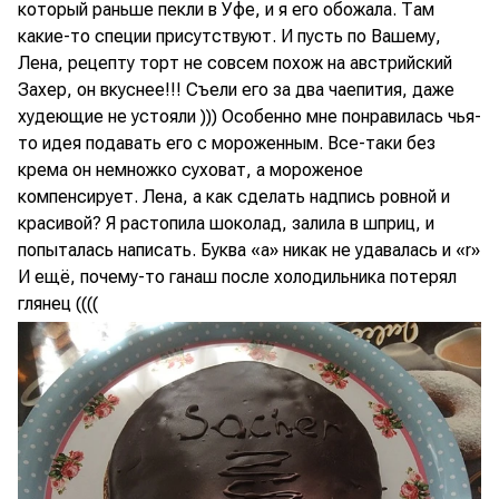
который раньше пекли в Уфе, и я его обожала. Там
какие-то специи присутствуют. И пусть по Вашему,
Лена, рецепту торт не совсем похож на австрийский
Захер, он вкуснее!!! Съели его за два чаепития, даже
худеющие не устояли ))) Особенно мне понравилась чья-
то идея подавать его с мороженным. Все-таки без
крема он немножко суховат, а мороженое
компенсирует. Лена, а как сделать надпись ровной и
красивой? Я растопила шоколад, залила в шприц, и
попыталась написать. Буква «а» никак не удавалась и «r»
И ещё, почему-то ганаш после холодильника потерял
глянец ((((