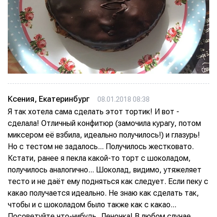
Ксения, Екатеринбург
08.01.2018 08:38
Я так хотела сама сделать этот тортик! И вот -
сделала! Отличный конфитюр (замочила курагу, потом
миксером её взбила, идеально получилось!) и глазурь!
Но с тестом не задалось... Получилось жестковато.
Кстати, ранее я пекла какой-то торт с шоколадом,
получилось аналогично... Шоколад, видимо, утяжеляет
тесто и не даёт ему подняться как следует. Если пеку с
какао получается идеально. Не знаю как сделать так,
чтобы и с шоколадом было также как с какао...
Посоветуйте что-нибудь, Леночка! В любом случае