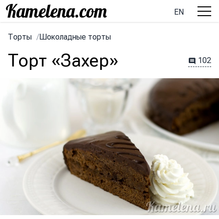
EN
Торты
/
Шоколадные торты
Торт «Захер»
102