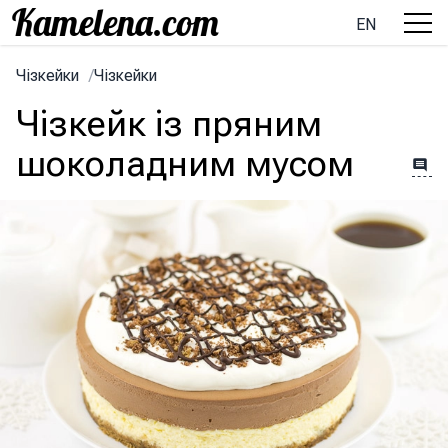
EN
Чізкейки
/
Чізкейки
Чізкейк із пряним
шоколадним мусом