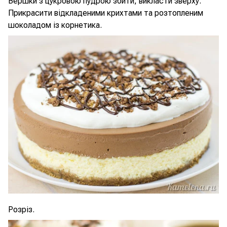
Вершки з цукровою пудрою збити, викласти зверху.
Прикрасити відкладеними крихтами та розтопленим
шоколадом із корнетика.
Розріз.