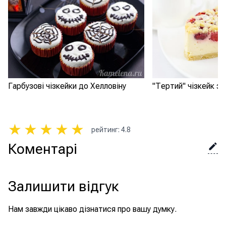
Гарбузові чізкейки до Хелловіну
"Тертий" чізкейк з
★
★
★
★
★
рейтинг
:
4.8
Коментарі
Залишити відгук
Нам завжди цікаво дізнатися про вашу думку.