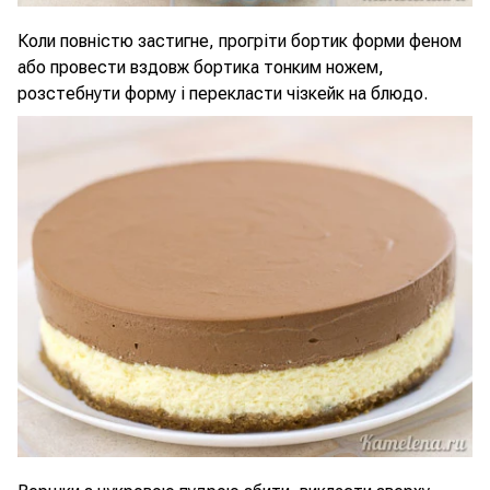
Коли повністю застигне, прогріти бортик форми феном
або провести вздовж бортика тонким ножем,
розстебнути форму і перекласти чізкейк на блюдо.