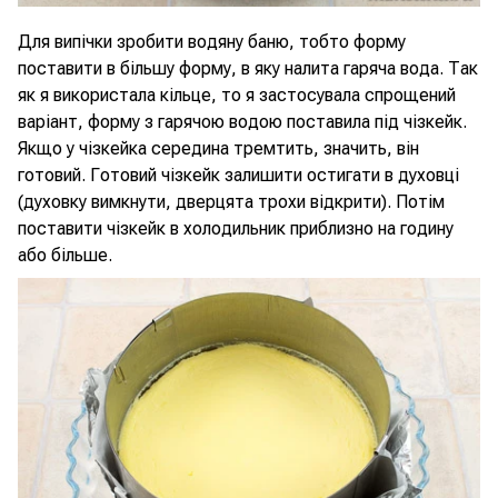
Для випічки зробити водяну баню, тобто форму
поставити в більшу форму, в яку налита гаряча вода. Так
як я використала кільце, то я застосувала спрощений
варіант, форму з гарячою водою поставила під чізкейк.
Якщо у чізкейка середина тремтить, значить, він
готовий. Готовий чізкейк залишити остигати в духовці
(духовку вимкнути, дверцята трохи відкрити). Потім
поставити чізкейк в холодильник приблизно на годину
або більше.