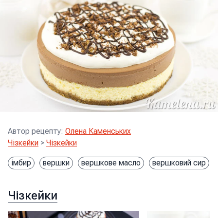
Автор рецепту
:
Олена Каменських
Чізкейки
>
Чізкейки
імбир
вершки
вершкове масло
вершковий сир
Чізкейки