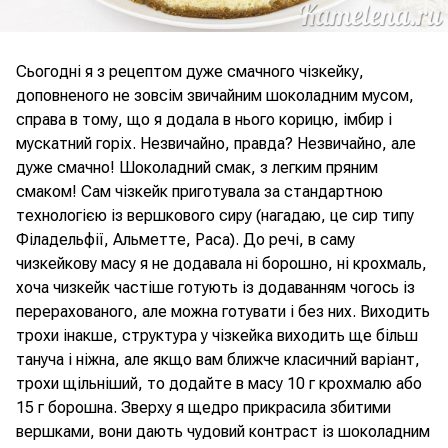
Сьогодні я з рецептом дуже смачного чізкейку,
доповненого не зовсім звичайним шоколадним мусом,
справа в тому, що я додала в нього корицю, імбир і
мускатний горіх. Незвичайно, правда? Незвичайно, але
дуже смачно! Шоколадний смак, з легким пряним
смаком! Сам чізкейк приготувала за стандартною
технологією із вершкового сиру (нагадаю, це сир типу
Філадельфії, Альметте, Раса). До речі, в саму
чизкейкову масу я не додавала ні борошно, ні крохмаль,
хоча чизкейк частіше готують із додаванням чогось із
перерахованого, але можна готувати і без них. Виходить
трохи інакше, структура у чізкейка виходить ще більш
тануча і ніжна, але якщо вам ближче класичний варіант,
трохи щільніший, то додайте в масу 10 г крохмалю або
15 г борошна. Зверху я щедро прикрасила збитими
вершками, вони дають чудовий контраст із шоколадним