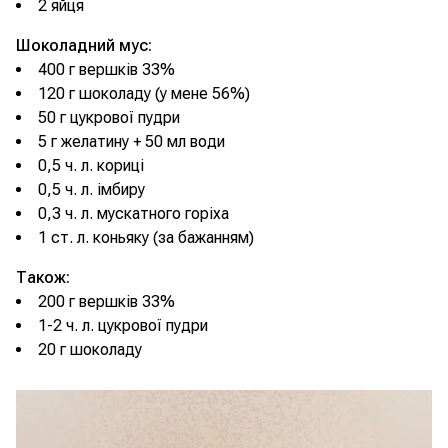
2 яйця
Шоколадний мус:
400 г вершків 33%
120 г шоколаду (у мене 56%)
50 г цукрової пудри
5 г желатину + 50 мл води
0,5 ч. л. кориці
0,5 ч. л. імбиру
0,3 ч. л. мускатного горіха
1 ст. л. коньяку (за бажанням)
Також:
200 г вершків 33%
1-2 ч. л. цукрової пудри
20 г шоколаду