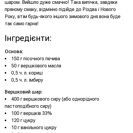
шаром. Вийшло дуже смачно! Така випічка, завдяки
пряному смаку, відмінно підійде до Різдва і Нового
Року, втім будь-якого іншого зимового дня вона буде
так само гарна!
Інгредієнти
:
Основа:
150 г пісочного печива
50 г вершкового масла
0,5 ч. л. кориці
0,5 ч. л. імбиру
Вершковий шар:
400 г вершкового сиру (або однорідного
пастоподібного сиру)
100 г вершків 33%
120 г цукру
10 г ванільного цукру