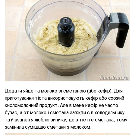
Додати яйце та молоко зі сметаною (або кефір). Для
приготування тіста використовують кефір або схожий
кисломолочний продукт. Але в мене кефір не часто
буває, а от молоко і сметана завжди є в холодильнику,
та й взагалі я люблю випічку, де в тісті є сметана, тому
замінила сумішшю сметани з молоком.