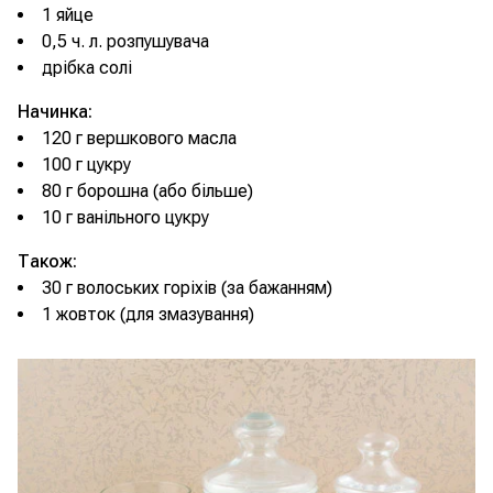
1 яйце
0,5 ч. л. розпушувача
дрібка солі
Начинка:
120 г вершкового масла
100 г цукру
80 г борошна (або більше)
10 г ванільного цукру
Також:
30 г волоських горіхів (за бажанням)
1 жовток (для змазування)