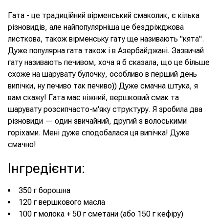
Гата - це традиційний вірменський смаколик, є кілька
різновидів, але найпопулярніша це бездріжджова
листкова, також вірменську гату ще називають "кята".
Дуже популярна гата також і в Азербайджані. Зазвичай
гату називають печивом, хоча я б сказала, що це більше
схоже на шарувату булочку, особливо в перший день
випічки, ну печиво так печиво)) Дуже смачна штука, я
вам скажу! Гата має ніжний, вершковий смак та
шарувату розсипчасто-м'яку структуру. Я зробила два
різновиди — один звичайний, другий з волоськими
горіхами. Мені дуже сподобалася ця випічка! Дуже
смачно!
Інгредієнти
:
350 г борошна
120 г вершкового масла
100 г молока + 50 г сметани (або 150 г кефіру)