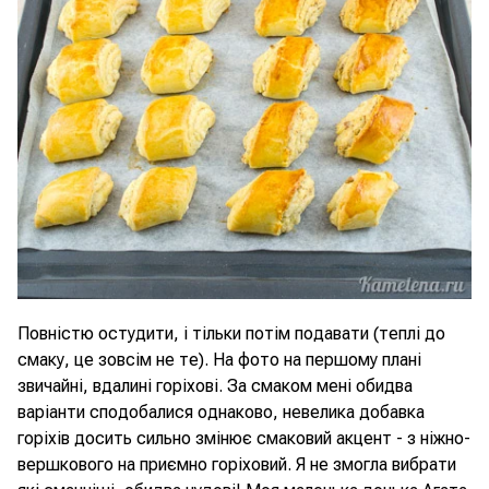
Повністю остудити, і тільки потім подавати (теплі до
смаку, це зовсім не те). На фото на першому плані
звичайні, вдалині горіхові. За смаком мені обидва
варіанти сподобалися однаково, невелика добавка
горіхів досить сильно змінює смаковий акцент - з ніжно-
вершкового на приємно горіховий. Я не змогла вибрати