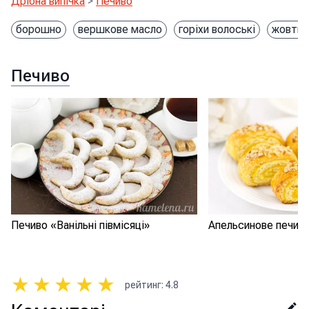
Дрібна випічка
>
Печиво
борошно
вершкове масло
горіхи волоські
жовтки
Печиво
Печиво «Ванільні півмісяці»
Апельсинове печив
★
★
★
★
★
рейтинг
:
4.8