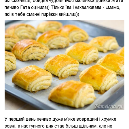
які смачніші, обидва чудові! Моя маленька донька Агата
печиво Гата оцінила)) Тільки їла і нахвалювала - «мамо,
які в тебе смачні пиріжки вийшли»))
У перший день печиво дуже м'яке всередині і хрумке
зовні, а наступного дня стає більш щільним, але не