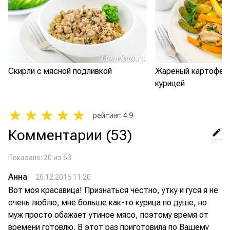
Скирли с мясной подливкой
Жареный картофель
курицей
★
★
★
★
★
рейтинг
:
4.9
Комментарии
(53)
Показано: 20 из 53
Анна
20.12.2016 11:20
Вот моя красавица! Признаться честно, утку и гуся я не
очень люблю, мне больше как-то курица по душе, но
муж просто обажает утиное мясо, поэтому время от
времени готовлю. В этот раз приготовила по Вашему