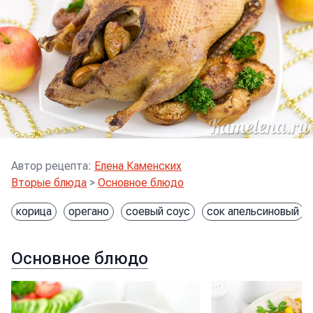
Автор рецепта
:
Елена Каменских
Вторые блюда
>
Основное блюдо
корица
орегано
соевый соус
сок апельсиновый
Основное блюдо