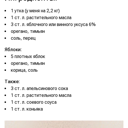
1 утка (у меня на 2,2 кг)
1 ст. л. растительного масла
3 ст. л. яблочного или винного уксуса 6%
орегано, тимьян
соль, перец
Яблоки:
5 плотных яблок
орегано, тимьян
корица, соль
Также:
3 ст. л. апельсинового сока
1 ст. л. растительного масла
1 ст. л. соевого соуса
1 ст. л. коньяка