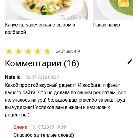
Капуста, запеченная с сыром и
Палак панир
колбасой
★
★
★
★
★
рейтинг
:
4.9
Комментарии
(16)
Natalia
22.07.2018 08:23
Какой простой вкусный рецепт! И вообще, я фанат
вашего сайта, что не делала по вашим рецептам, все
получалось на ура) большое вам спасибо за ваш труд,
вы чудесная! Успехов вам в жизни и нам новых
рецептов;)
Елена
31.07.2018 19:39
Спасибо за теплые слова))