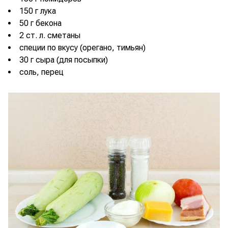
150 г лука
50 г бекона
2 ст. л. сметаны
специи по вкусу (орегано, тимьян)
30 г сыра (для посыпки)
соль, перец