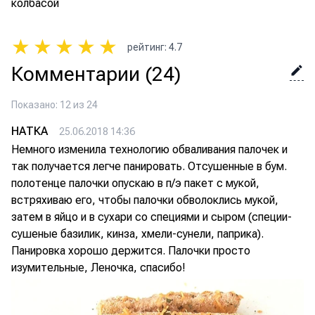
колбасой
★
★
★
★
★
рейтинг
:
4.7
Комментарии
(24)
Показано: 12 из 24
НАТКА
25.06.2018 14:36
Немного изменила технологию обваливания палочек и
так получается легче панировать. Отсушенные в бум.
полотенце палочки опускаю в п/э пакет с мукой,
встряхиваю его, чтобы палочки обволоклись мукой,
затем в яйцо и в сухари со специями и сыром (специи-
сушеные базилик, кинза, хмели-сунели, паприка).
Панировка хорошо держится. Палочки просто
изумительные, Леночка, спасибо!