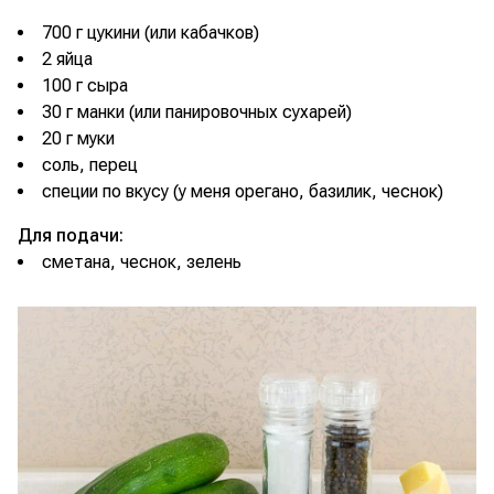
700 г цукини (или кабачков)
2 яйца
100 г сыра
30 г манки (или панировочных сухарей)
20 г муки
соль, перец
специи по вкусу (у меня орегано, базилик, чеснок)
Для подачи:
сметана, чеснок, зелень