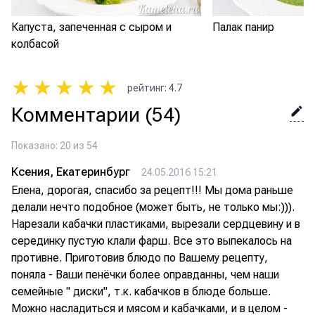
Капуста, запеченная с сыром и
Палак панир
колбасой
★
★
★
★
★
рейтинг
:
4.7
Комментарии
(54)
Показано: 20 из 54
Ксения, Екатеринбург
24.05.2016 15:21
Елена, дорогая, спасибо за рецепт!!! Мы дома раньше
делали нечто подобное (может быть, не только мы:))).
Нарезали кабачки пластиками, вырезали сердцевину и в
серединку пустую клали фарш. Все это выпекалось на
противне. Приготовив блюдо по Вашему рецепту,
поняла - Ваши пенёчки более оправданны, чем наши
семейные " диски", т.к. кабачков в блюде больше.
Можно насладиться и мясом и кабачками, и в целом -