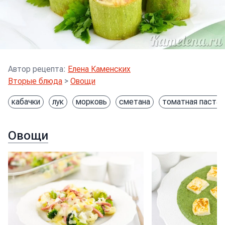
Автор рецепта
:
Елена Каменских
Вторые блюда
>
Овощи
кабачки
лук
морковь
сметана
томатная паста
Овощи