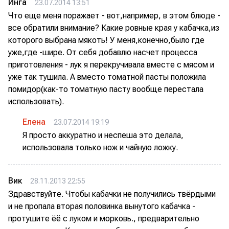
Инга
23.07.2014 13:51
Что еще меня поражает - вот,например, в этом блюде -
все обратили внимание? Какие ровные края у кабачка,из
которого выбрана мякоть! У меня,конечно,было где
уже,где -шире. От себя добавлю насчет процесса
приготовления - лук я перекручивала вместе с мясом и
уже так тушила. А вместо томатной пасты положила
помидор(как-то томатную пасту вообще перестала
использовать).
Елена
23.07.2014 19:19
Я просто аккуратно и неспеша это делала,
использовала только нож и чайную ложку.
Вик
28.11.2013 22:55
Здравствуйте. Чтобы кабачки не получились твёрдыми
и не пропала вторая половинка вынутого кабачка -
протушите ёё с луком и морковь., предварительно