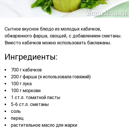
Сытное вкусное блюдо из молодых кабачков,
обжаренного фарша, овощей, с добавлением сметаны.
Вместо кабачков можно использовать баклажаны.
Ингредиенты
:
700 г кабачков
200 г фарша (я использовала говяжий)
100 г лука
100 г моркови
1 ст.л. томатной пасты
5-6 ст.л. сметаны
соль
перец
растительное масло для жарки