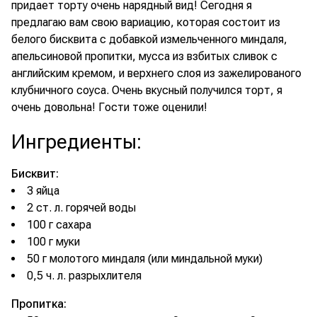
придает торту очень нарядный вид! Сегодня я
предлагаю вам свою вариацию, которая состоит из
белого бисквита с добавкой измельченного миндаля,
апельсиновой пропитки, мусса из взбитых сливок с
английским кремом, и верхнего слоя из зажелированого
клубничного соуса. Очень вкусный получился торт, я
очень довольна! Гости тоже оценили!
Ингредиенты
:
Бисквит:
3 яйца
2 ст. л. горячей воды
100 г сахара
100 г муки
50 г молотого миндаля (или миндальной муки)
0,5 ч. л. разрыхлителя
Пропитка: