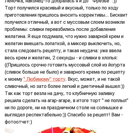
Леночка, наконец-то добралась я и до " Фрезье" :))
Торт получился красивый и вкусный, только по ходу
приготовления пришлось вносить коррективы... Бисквит
получился отличный, а вот с муссовым слоем возникли
проблемы: сливки перевзбились после добавления
желатина. Я еще подумала, что нужно заварной крем и
желатин вмешать лопаткой, а миксер выключить, но,
стала следовать рецепту, и такая неудача: уже ввела
весь крем и желатин, 2 секунды - и сливки в хлопья:
((Пришлось срочно готовить муссовый слой из йогурта
(сливок больше не было) и заварного крема по рецепту
к моему
" Любимому" торту
. Вкус, может, и не такой
сливочный, но зато более легкий и диетичный вышел:))
Так как торт везла на дачу, то клубничную заливку
решила сделать на агар-агаре, в итоге торт " не поплыл"
ни по дороге, ни на праздничном столе на солнышке и
выглядел респектабельно:)) Спасибо за рецепт! Вам -
фотоотчет:)