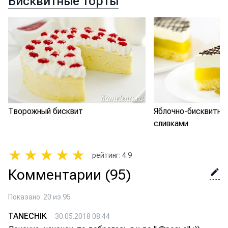
Бисквитные торты
Творожный бисквит
Яблочно-бисквитны
сливками
★
★
★
★
★
рейтинг
:
4.9
Комментарии
(95)
Показано: 20 из 95
TANECHIK
30.05.2018 08:44