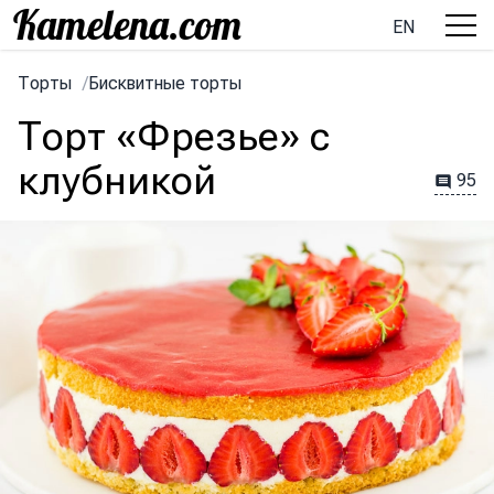
EN
Торты
/
Бисквитные торты
Торт «Фрезье» с
клубникой
95