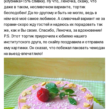
(клубника+15% сливки). Ну что, Леночка, скажу, что
даже в таком, несливочном варианте, тортик
бесподобен! Да по-другому и быть не могло, ведь в
нём-всё моё самое любимое. А сливочный вариант не за
горами-скоро жду гостей и надеюсь их порадовать так
же, как и Вы своих. Спасибо, Леночка, за вдохновение!
P.S. Этот тортик приурочила к юбилею нашего
институтского друга, по скайпу поздравила и отправила
ему картинки. Он сказал, что побежал паковать чемодан
на выезд-впечатлило!