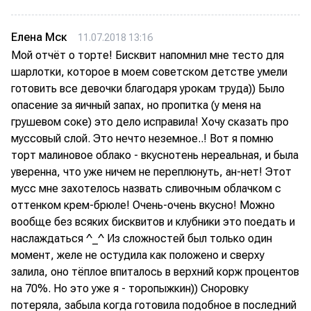
Елена Мск
11.07.2018 13:16
Мой отчёт о торте! Бисквит напомнил мне тесто для
шарлотки, которое в моем советском детстве умели
готовить все девочки благодаря урокам труда)) Было
опасение за яичный запах, но пропитка (у меня на
грушевом соке) это дело исправила! Хочу сказать про
муссовый слой. Это нечто неземное..! Вот я помню
торт малиновое облако - вкуснотень нереальная, и была
уверенна, что уже ничем не переплюнуть, ан-нет! Этот
мусс мне захотелось назвать сливочным облачком с
оттенком крем-брюле! Очень-очень вкусно! Можно
вообще без всяких бисквитов и клубники это поедать и
наслаждаться ^_^ Из сложностей был только один
момент, желе не остудила как положено и сверху
залила, оно тёплое впиталось в верхний корж процентов
на 70%. Но это уже я - торопыжкин)) Сноровку
потеряла, забыла когда готовила подобное в последний