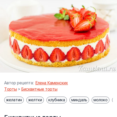
Автор рецепта
:
Елена Каменских
Торты
>
Бисквитные торты
желатин
желтки
клубника
миндаль
молоко
м