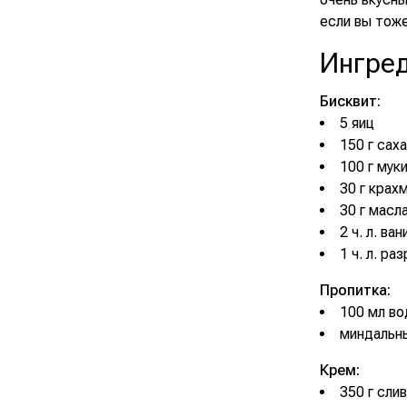
если вы тоже
Ингре
Бисквит:
5 яиц
150 г сах
100 г мук
30 г крах
30 г масл
2 ч. л. ва
1 ч. л. ра
Пропитка:
100 мл во
миндальны
Крем:
350 г сли