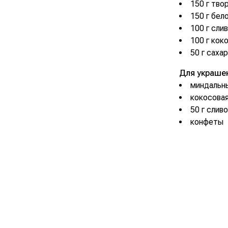
150 г тво
150 г бел
100 г сли
100 г кок
50 г саха
Для украше
миндальн
кокосова
50 г слив
конфеты