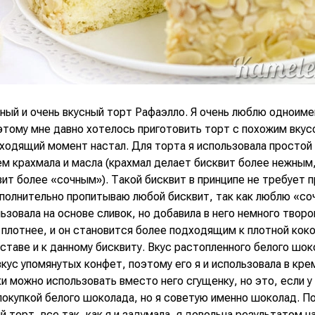
ный и очень вкусный торт Рафаэлло. Я очень люблю одноим
этому мне давно хотелось приготовить торт с похожим вкус
ходящий момент настал. Для торта я использовала простой 
м крахмала и масла (крахмал делает бисквит более нежным,
ит более «сочным»). Такой бисквит в принципе не требует п
ополнительно пропитываю любой бисквит, так как люблю «со
ьзовала на основе сливок, но добавила в него немного творо
 плотнее, и он становится более подходящим к плотной кок
ставе и к данному бисквиту. Вкус растопленного белого шо
кус упомянутых конфет, поэтому его я и использовала в кре
 можно использовать вместо него сгущенку, но это, если у
покупкой белого шоколада, но я советую именно шоколад. П
й торт, все так, как я и задумала, я довольна результатом н