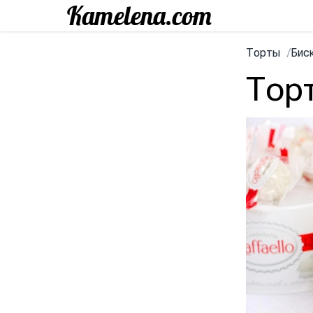
Торты
/
Бис
Тор