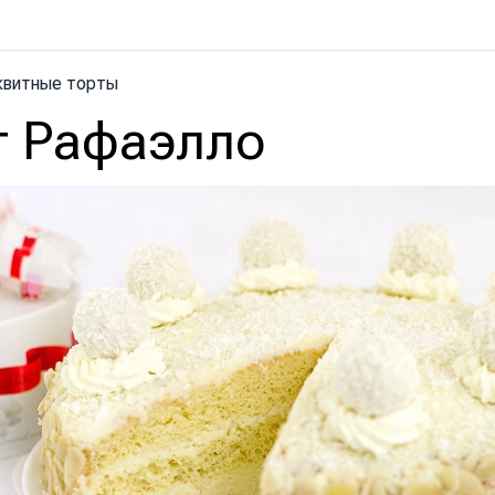
квитные торты
т Рафаэлло