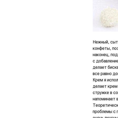
Нежный, сыт
конфеты, по
наконец, под
с добавление
делает бискв
все равно д
Крем я испол
делает крем
стружке в со
напоминает в
Теоретически
проблемы с 
очень вкусны