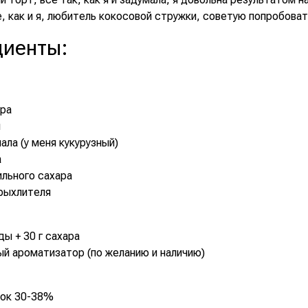
, как и я, любитель кокосовой стружки, советую попробоват
диенты
:
ара
и
мала (у меня кукурузный)
а
нильного сахара
зрыхлителя
ды + 30 г сахара
й ароматизатор (по желанию и наличию)
вок 30-38%