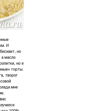
енные
ом. И
бисквит, но
 а масло
ропитки, но я
чные» торты.
га, творог
осовой
колада мне
ме.
 вас
олучился
а все 100%,