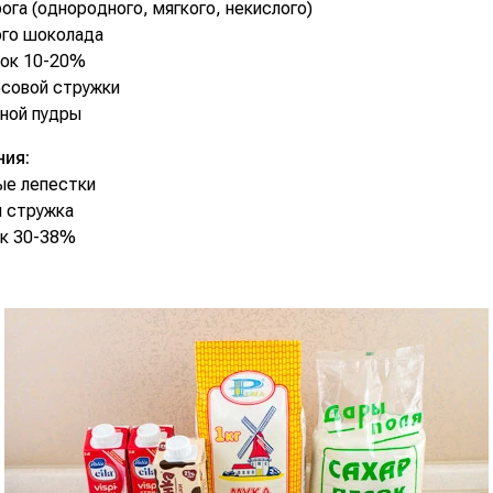
рога (однородного, мягкого, некислого)
ого шоколада
вок 10-20%
осовой стружки
рной пудры
ния:
ые лепестки
я стружка
ок 30-38%