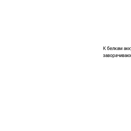
К белкам ак
заворачиваю