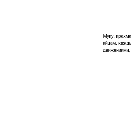
Муку, крахм
яйцам, кажд
движениями, 