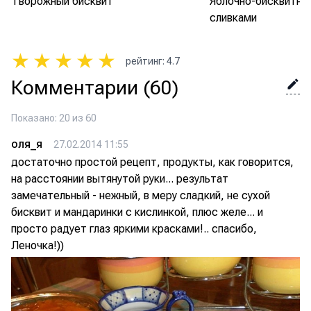
Творожный бисквит
Яблочно-бисквитны
сливками
★
★
★
★
★
рейтинг
:
4.7
Комментарии
(60)
Показано: 20 из 60
оля_я
27.02.2014 11:55
достаточно простой рецепт, продукты, как говорится,
на расстоянии вытянутой руки... результат
замечательный - нежный, в меру сладкий, не сухой
бисквит и мандаринки с кислинкой, плюс желе... и
просто радует глаз яркими красками!.. спасибо,
Леночка!))