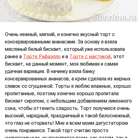
Очень нежный, мягкий, и конечно вкусный торт с
консервированными ананасами. За основу я взяла
мясляный белый бисквит, который уже использовала
ранее в
Торте Рафаэлло
и в
Торте с мастикой
, этот
бисквит, на данный момент, моя любимая и самая
удачная вариация. В начинку взяла банку
консервированных ананасов, а крем сделала из жирных
сливок со сгущенкой. Торты я люблю влажные, хорошо
пропитанные, поэтому конечно хорошо пропитала
бисквит сиропом, с небольшим добавлением лимонного
сока, чтобы оттенить сладость. Торт получился очень
высокий, нарядный, праздничный и такой белоснежный,
что глаз не оторвать! Мне и всем моим дегустатором
очень понравился. Такой торт считаю просто
универсальным, он понравится всем, как детям, так и