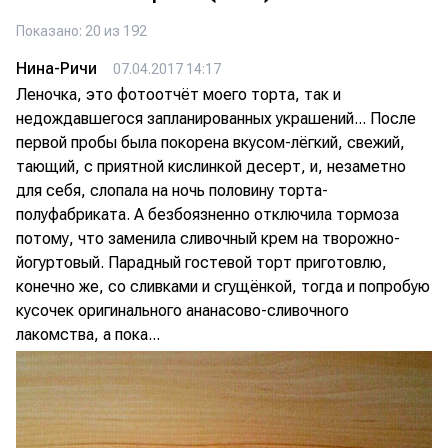
Показано: 20 из 192
Нина-Ричи
07.04.2017 14:17
Леночка, это фотоотчёт моего торта, так и
недождавшегося запланированных украшений... После
первой пробы была покорена вкусом-лёгкий, свежий,
тающий, с приятной кислинкой десерт, и, незаметно
для себя, слопала на ночь половину торта-
полуфабриката. А безбоязненно отключила тормоза
потому, что заменила сливочный крем на творожно-
йогуртовый. Парадный гостевой торт приготовлю,
конечно же, со сливками и сгущёнкой, тогда и попробую
кусочек оригинального ананасово-сливочного
лакомства, а пока...