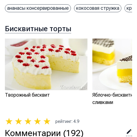
ананасы консервированные
кокосовая стружка
кра
Бисквитные торты
Творожный бисквит
Яблочно-бисквитны
сливками
★
★
★
★
★
рейтинг
:
4.9
Комментарии
(192)