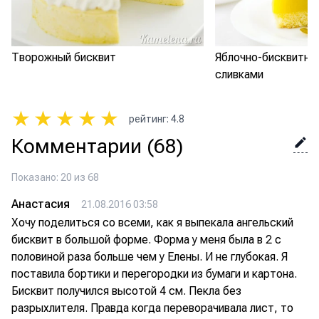
Творожный бисквит
Яблочно-бисквитны
сливками
★
★
★
★
★
рейтинг
:
4.8
Комментарии
(68)
Показано: 20 из 68
Анастасия
21.08.2016 03:58
Хочу поделиться со всеми, как я выпекала ангельский
бисквит в большой форме. Форма у меня была в 2 с
половиной раза больше чем у Елены. И не глубокая. Я
поставила бортики и перегородки из бумаги и картона.
Бисквит получился высотой 4 см. Пекла без
разрыхлителя. Правда когда переворачивала лист, то