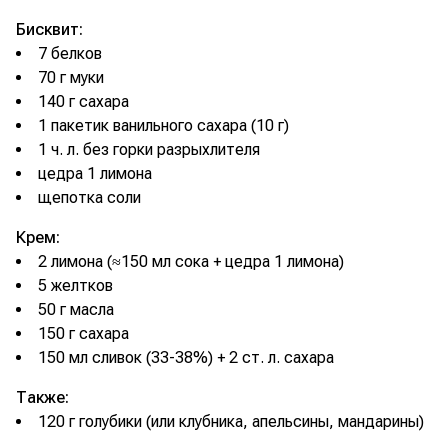
Бисквит:
7 белков
70 г муки
140 г сахара
1 пакетик ванильного сахара (10 г)
1 ч. л. без горки разрыхлителя
цедра 1 лимона
щепотка соли
Крем:
2 лимона (≈150 мл сока + цедра 1 лимона)
5 желтков
50 г масла
150 г сахара
150 мл сливок (33-38%) + 2 ст. л. сахара
Также:
120 г голубики (или клубника, апельсины, мандарины)